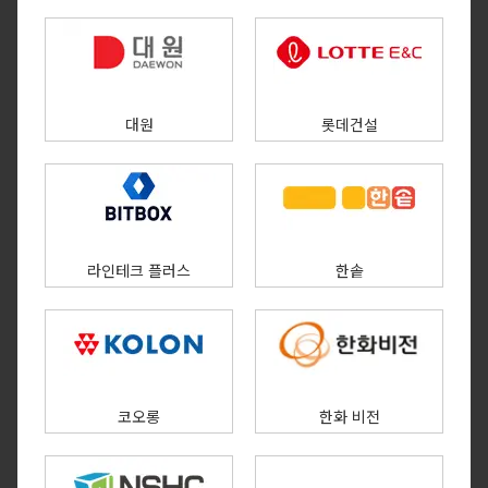
대원
롯데건설
라인테크 플러스
한솥
코오롱
한화 비전