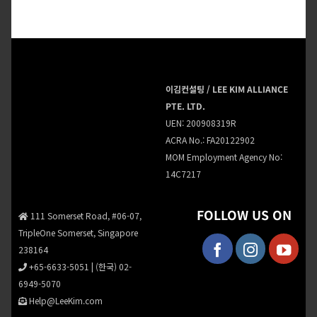
이김컨설팅 / LEE KIM ALLIANCE
PTE. LTD.
UEN: 200908319R
ACRA No.: FA20122902
MOM Employment Agency No:
14C7217
FOLLOW US ON
111 Somerset Road, #06-07,
TripleOne Somerset, Singapore
238164
+65-6633-5051
|
(한국) 02-
6949-5070
Help@LeeKim.com