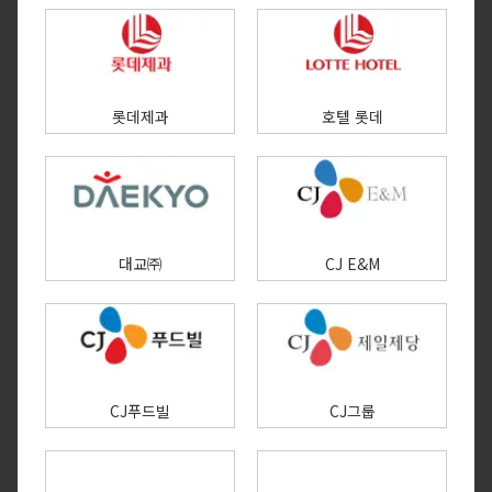
롯데제과
호텔 롯데
대교㈜
CJ E&M
CJ푸드빌
CJ그룹