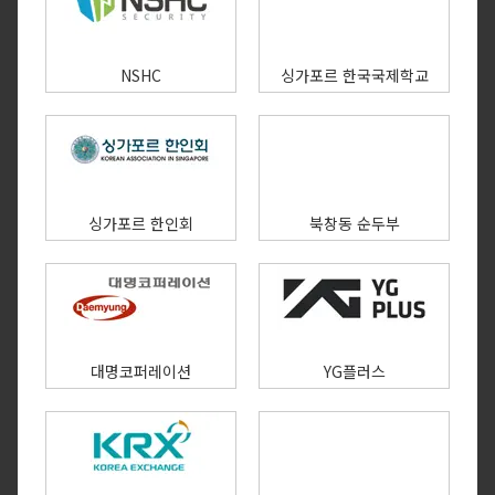
NSHC
싱가포르 한국국제학교
싱가포르 한인회
북창동 순두부
대명코퍼레이션
YG플러스