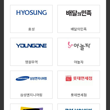
효성
배달의민족
영원무역
야놀자
삼성엔지니어링
롯데면세점