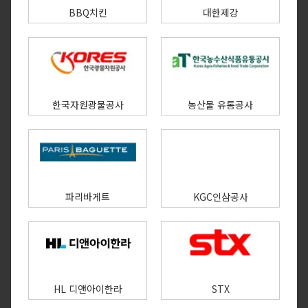
BBQ치킨
대한제강
한국자원광물공사
농산물 유통공사
파리바게트
KGC인삼공사
HL 디앤아이한라
STX