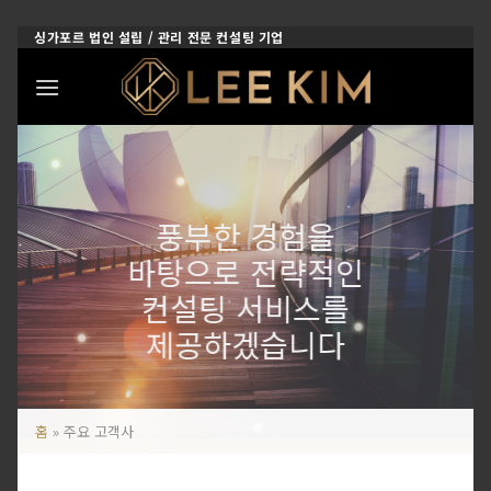
Skip
싱가포르 법인 설립 / 관리 전문 컨설팅 기업
to
content
풍부한 경험을
바탕으로 전략적인
컨설팅 서비스를
제공하겠습니다
홈
»
주요 고객사