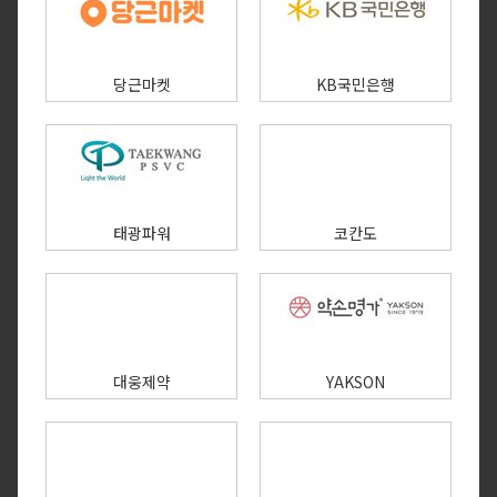
당근마켓
KB국민은행
태광파워
코칸도
대웅제약
YAKSON