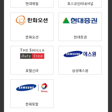
현대제철
포스코인터내셔널
한화오션
현대증권
호텔신라
삼성에스원
한화토탈