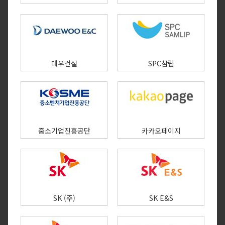
대우건설
SPC삼립
중소기업진흥공단
카카오페이지​
SK (주)
SK E&S