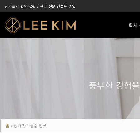
Skip
싱가포르 법인 설립 / 관리 전문 컨설팅 기업
to
content
회사
풍부한 경험을
홈
»
싱가포르 공증 업무