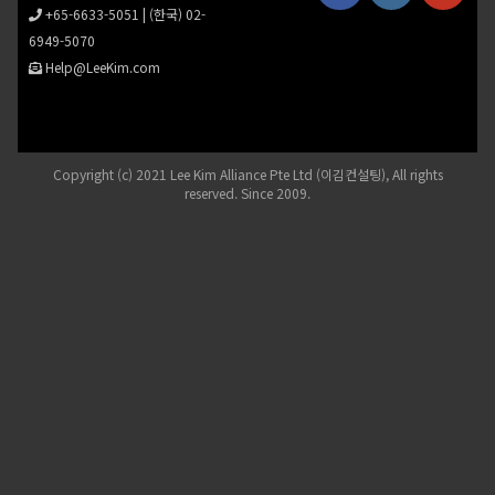
+65-6633-5051
|
(한국) 02-
6949-5070
Help@LeeKim.com
Copyright (c) 2021 Lee Kim Alliance Pte Ltd (이김컨설팅), All rights
reserved. Since 2009.