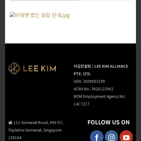
이김컨설팅 / LEE KIM ALLIANCE
PTE. LTD.
UEN: 200908319R
ACRA No.: FA20122902
MOM Employment Agency No:
14C7217
FOLLOW US ON
111 Somerset Road, #06-07,
TripleOne Somerset, Singapore
238164