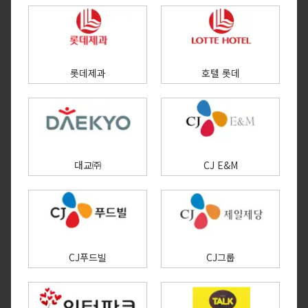
롯데제과
호텔 롯데
대교㈜
CJ E&M
CJ푸드빌
CJ그룹