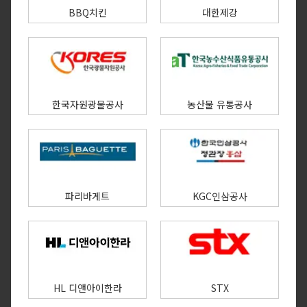
BBQ치킨
대한제강
한국자원광물공사
농산물 유통공사
파리바게트
KGC인삼공사
HL 디앤아이한라
STX