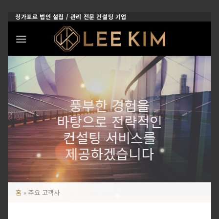
Skip
싱가포르 법인 설립 / 관리 전문 컨설팅 기업
to
content
풍부한 경험을
바탕으로 전략적인
컨설팅 서비스를
제공하겠습니다
홈
»
주요 고객사