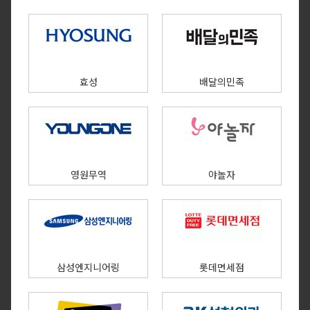
효성
배달의민족
영원무역
야놀자
삼성엔지니어링
롯데면세점