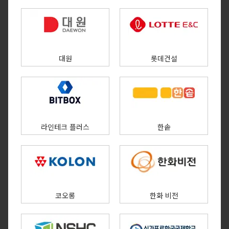
대원
롯데건설
라인테크 플러스
한솥
코오롱
한화 비전