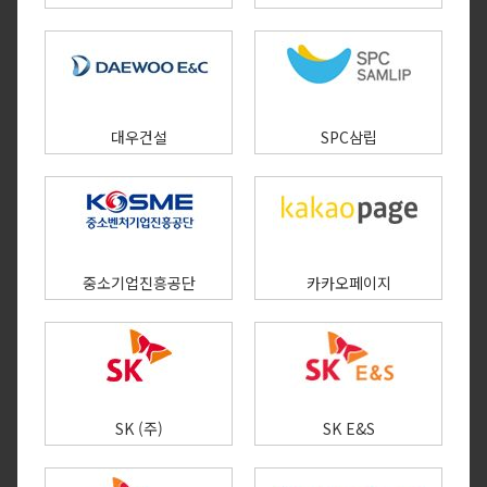
대우건설
SPC삼립
중소기업진흥공단
카카오페이지​
SK (주)
SK E&S