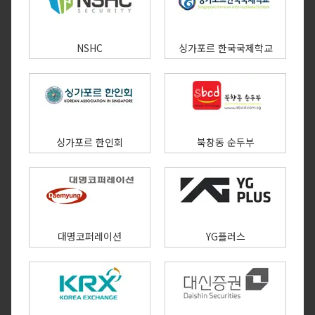
NSHC
싱가포르 한국국제학교
싱가포르 한인회
북창동 순두부
대명코퍼레이션
YG플러스