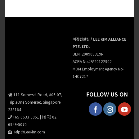
이김컨설팅 / LEE KIM ALLIANCE
PTE. LTD.
UEN: 200908319R
ACRA No.: FA20122902
MOM Employment Agency No:
14C7217
FOLLOW US ON
111 Somerset Road, #06-07,
TripleOne Somerset, Singapore
238164
+65-6633-5051
|
(한국) 02-
6949-5070
Help@LeeKim.com