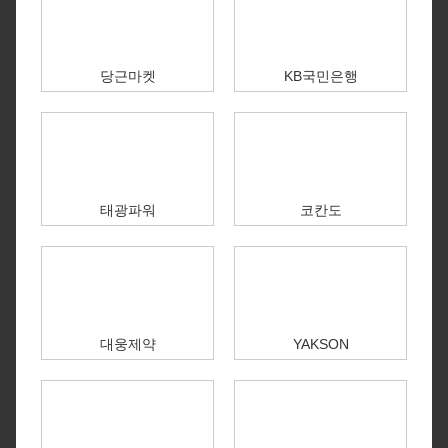
당근마켓
KB국민은행
태광파워
코칸도
대웅제약
YAKSON