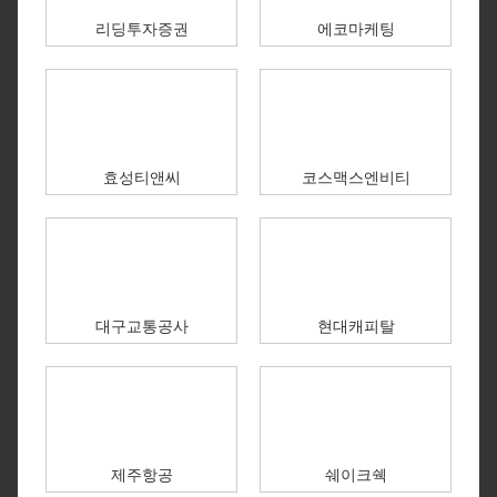
리딩투자증권
에코마케팅
효성티앤씨
코스맥스엔비티
대구교통공사
현대캐피탈
제주항공
쉐이크쉑