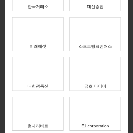
한국거래소
대신증권
미래에셋
소프트뱅크벤처스
대한광통신
금호 타이어
현대리바트
E1 corporation