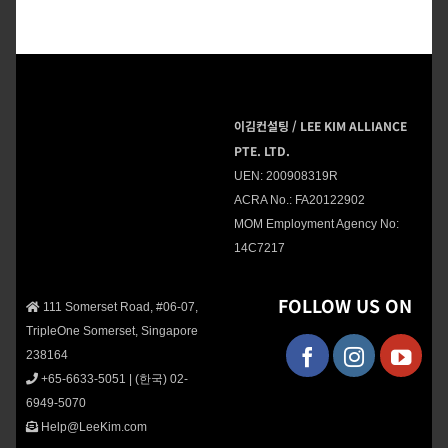
이김컨설팅 / LEE KIM ALLIANCE
PTE. LTD.
UEN: 200908319R
ACRA No.: FA20122902
MOM Employment Agency No:
14C7217
FOLLOW US ON
111 Somerset Road, #06-07,
TripleOne Somerset, Singapore
238164
+65-6633-5051
|
(한국) 02-
6949-5070
Help@LeeKim.com