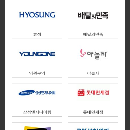
효성
배달의민족
영원무역
야놀자
삼성엔지니어링
롯데면세점