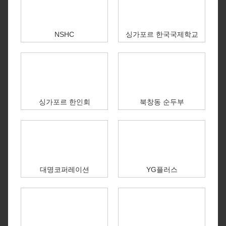
NSHC
싱가포르 한국국제학교
싱가포르 한인회
북창동 순두부
대명코퍼레이션
YG플러스