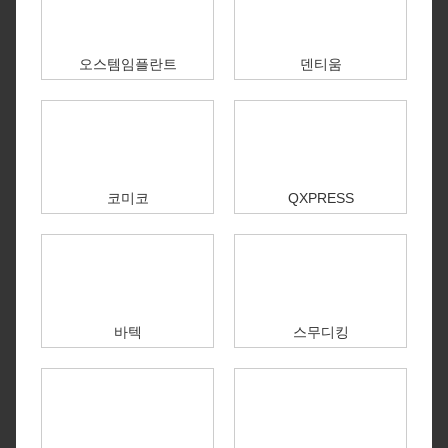
오스템임플란트
덴티움
코미코
QXPRESS
바텍
스무디킹