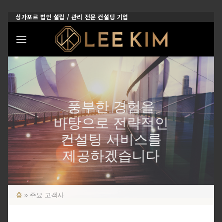
Skip
싱가포르 법인 설립 / 관리 전문 컨설팅 기업
to
content
풍부한 경험을
바탕으로 전략적인
컨설팅 서비스를
제공하겠습니다
홈
»
주요 고객사