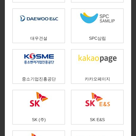
대우건설
SPC삼립
중소기업진흥공단
카카오페이지​
SK (주)
SK E&S