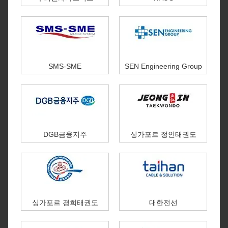
SMS-SME
SEN Engineering Group
DGB금융지주
싱가포르 정인태권도
싱가포르 경희태권도
대한전선