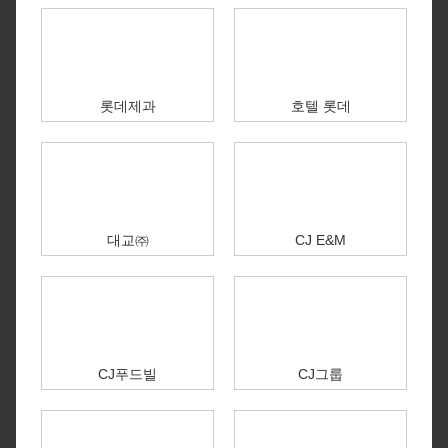
롯데제과
호텔 롯데
대교㈜
CJ E&M
CJ푸드빌
CJ그룹