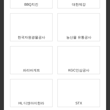
BBQ치킨
대한제강
한국자원광물공사
농산물 유통공사
파리바게트
KGC인삼공사
HL 디앤아이한라
STX