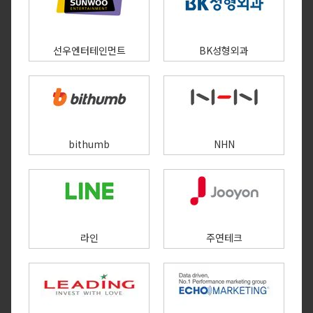
선우엔터테인먼트
BK성형외과
bithumb
NHN
라인
주연테크