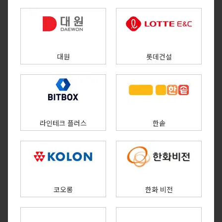
대원
롯데건설
라인테크 플러스
한솥
코오롱
한화 비전