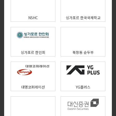
NSHC
싱가포르 한국국제학교
싱가포르 한인회
북창동 순두부
대명코퍼레이션
YG플러스