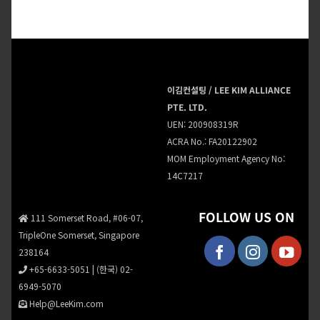
이김컨설팅 / LEE KIM ALLIANCE
PTE. LTD.
UEN: 200908319R
ACRA No.: FA20122902
MOM Employment Agency No:
14C7217
FOLLOW US ON
111 Somerset Road, #06-07,
TripleOne Somerset, Singapore
238164
+65-6633-5051
|
(한국) 02-
6949-5070
Help@LeeKim.com