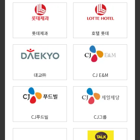
롯데제과
호텔 롯데
대교㈜
CJ E&M
CJ푸드빌
CJ그룹