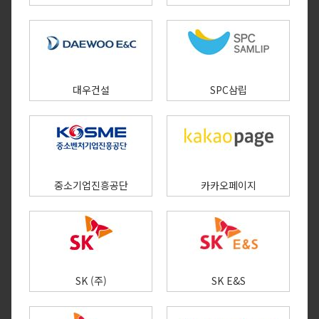
대우건설
SPC삼립
중소기업진흥공단
카카오페이지​
SK (주)
SK E&S