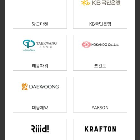
당근마켓
KB국민은행
태광파워
코칸도
대웅제약
YAKSON