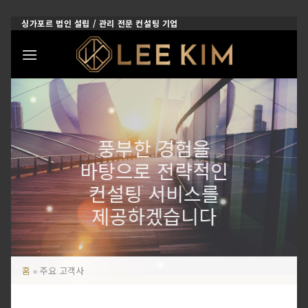
Skip
싱가포르 법인 설립 / 관리 전문 컨설팅 기업
to
content
풍부한 경험을
바탕으로 전략적인
컨설팅 서비스를
제공하겠습니다
홈
»
주요 고객사