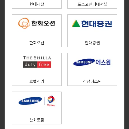
현대제철
포스코인터내셔널
한화오션
현대증권
호텔신라
삼성에스원
한화토탈