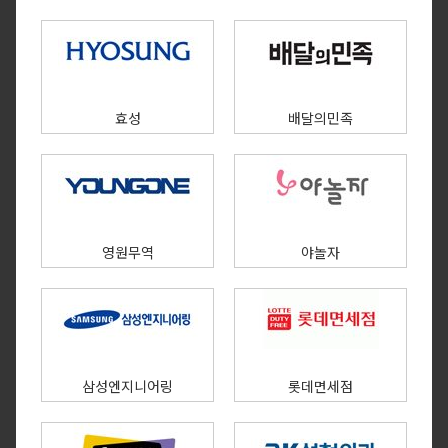
효성
배달의민족
영원무역
야놀자
삼성엔지니어링
롯데면세점