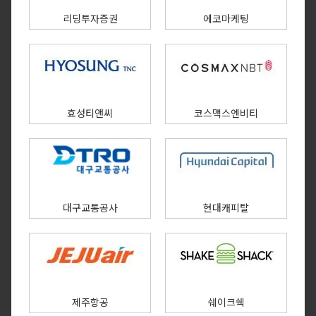
리딩투자증권
에코마케팅
효성티앤씨
코스맥스엔비티
대구교통공사
현대캐피탈
제주항공
쉐이크쉑