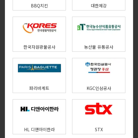
BBQ치킨
대한제강
한국자원광물공사
농산물 유통공사
파리바게트
KGC인삼공사
HL 디앤아이한라
STX