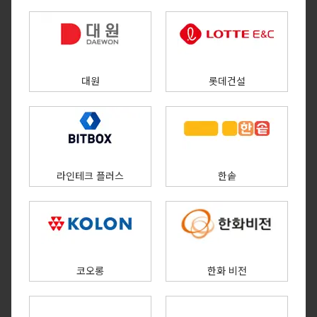
대원
롯데건설
라인테크 플러스
한솥
코오롱
한화 비전