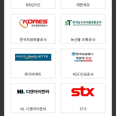
BBQ치킨
대한제강
한국자원광물공사
농산물 유통공사
파리바게트
KGC인삼공사
HL 디앤아이한라
STX