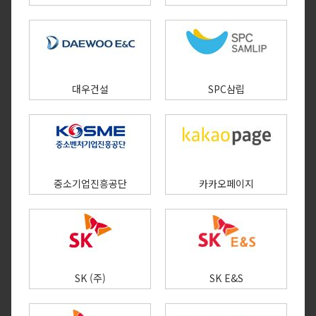
대우건설
SPC삼립
중소기업진흥공단
카카오페이지​
SK (주)
SK E&S