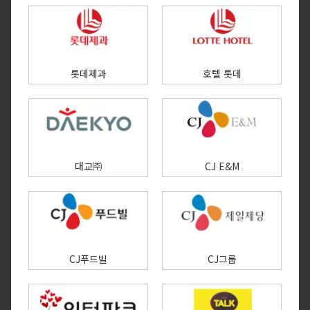
롯데제과
호텔 롯데
대교㈜
CJ E&M
CJ푸드빌
CJ그룹