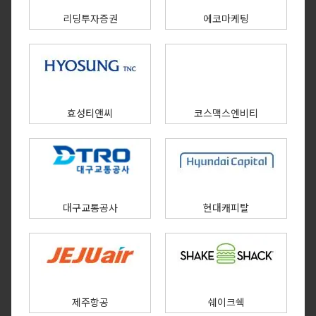
리딩투자증권
에코마케팅
효성티앤씨
코스맥스엔비티
대구교통공사
현대캐피탈
제주항공
쉐이크쉑