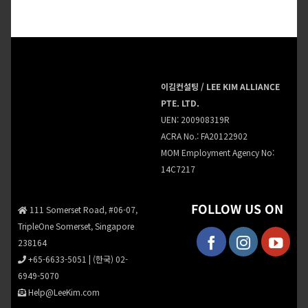
이김컨설팅 / LEE KIM ALLIANCE
PTE. LTD.
UEN: 200908319R
ACRA No.: FA20122902
MOM Employment Agency No:
14C7217
FOLLOW US ON
111 Somerset Road, #06-07,
TripleOne Somerset, Singapore
238164
+65-6633-5051
|
(한국) 02-
6949-5070
Help@LeeKim.com