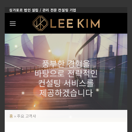
Skip
싱가포르 법인 설립 / 관리 전문 컨설팅 기업
to
content
풍부한 경험을
바탕으로 전략적인
컨설팅 서비스를
제공하겠습니다
홈
»
주요 고객사