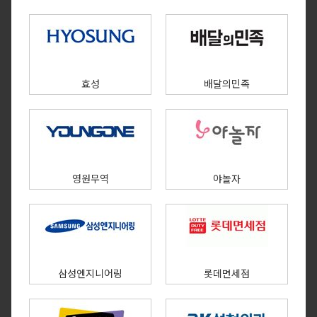
효성
배달의민족
영원무역
야놀자
삼성엔지니어링
롯데면세점