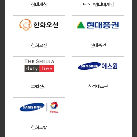
현대제철
포스코인터내셔널
한화오션
현대증권
호텔신라
삼성에스원
한화토탈