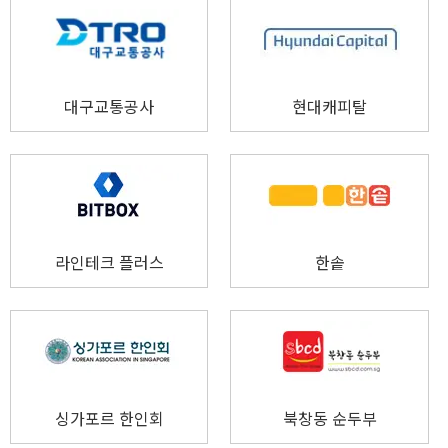
대구교통공사
현대캐피탈
라인테크 플러스
한솥
싱가포르 한인회
북창동 순두부