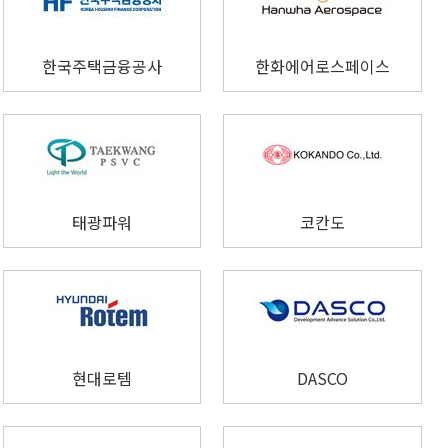
한국주택금융공사
한화에어로스페이스
태광파워
코칸도
현대로템
DASCO