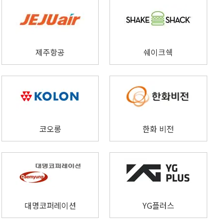
제주항공
쉐이크쉑
코오롱
한화 비전
대명코퍼레이션
YG플러스