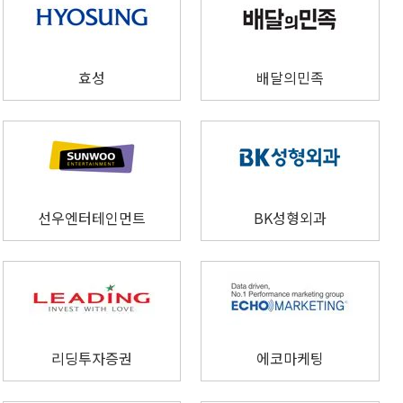
효성
배달의민족
선우엔터테인먼트
BK성형외과
리딩투자증권
에코마케팅