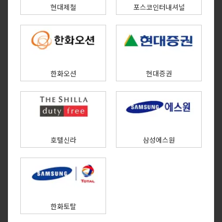
현대제철
포스코인터내셔널
한화오션
현대증권
호텔신라
삼성에스원
한화토탈