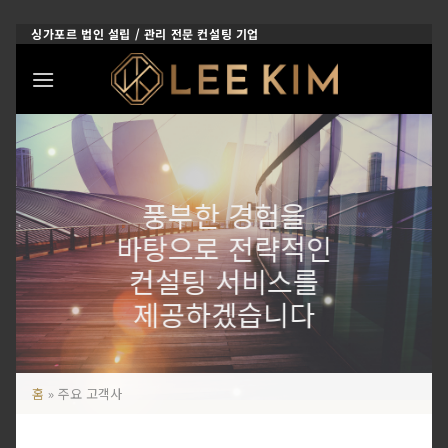
Skip
싱가포르 법인 설립 / 관리 전문 컨설팅 기업
to
content
풍부한 경험을
바탕으로 전략적인
컨설팅 서비스를
제공하겠습니다
홈
»
주요 고객사