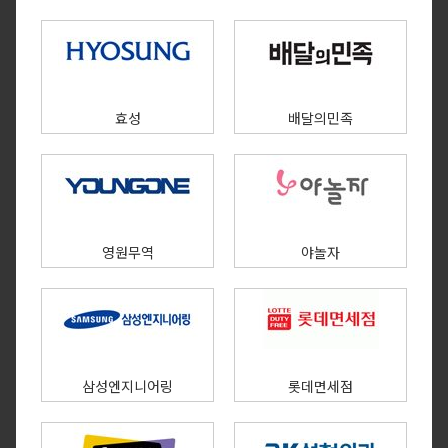
효성
배달의민족
영원무역
야놀자
삼성엔지니어링
롯데면세점