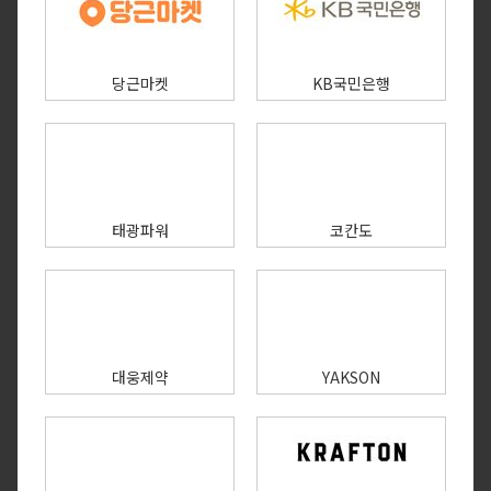
당근마켓
KB국민은행
태광파워
코칸도
대웅제약
YAKSON