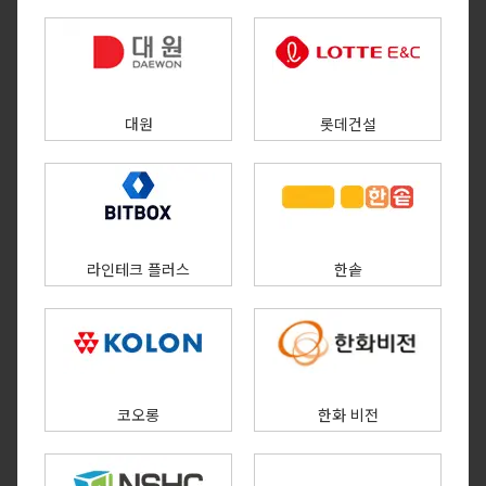
대원
롯데건설
라인테크 플러스
한솥
코오롱
한화 비전