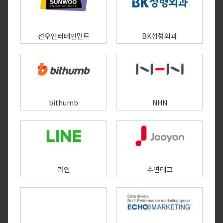
선우엔터테인먼트
BK성형외과
bithumb
NHN
라인
주연테크