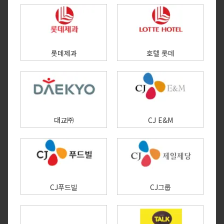
롯데제과
호텔 롯데
대교㈜
CJ E&M
CJ푸드빌
CJ그룹