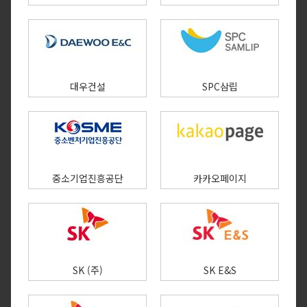
대우건설
SPC삼립
중소기업진흥공단
카카오페이지​
SK (주)
SK E&S