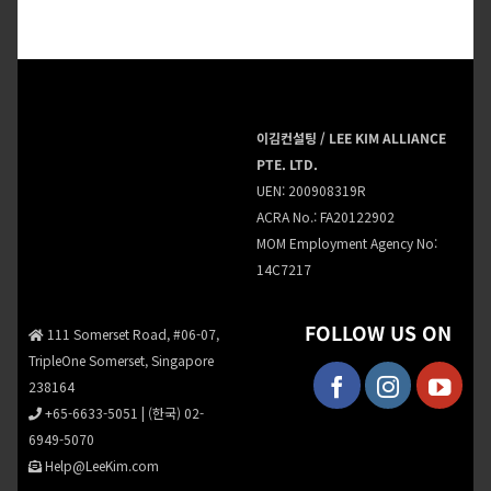
이김컨설팅 / LEE KIM ALLIANCE
PTE. LTD.
UEN: 200908319R
ACRA No.: FA20122902
MOM Employment Agency No:
14C7217
FOLLOW US ON
111 Somerset Road, #06-07,
TripleOne Somerset, Singapore
238164
+65-6633-5051
|
(한국) 02-
6949-5070
Help@LeeKim.com