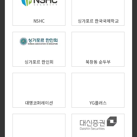
NSHC
싱가포르 한국국제학교
싱가포르 한인회
북창동 순두부
대명코퍼레이션
YG플러스