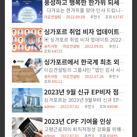
풍성하고 행복한 한가위 되세요. / Happy Mid-Autumn Festival!
다가오는 한가위를 맞아 인사 드립니다. 그동안 보내주신 관심에 깊은 감사의 마음을 전합니다. 저희 이김 컨설팅은 양질의 서비스 제공으로 귀사의 성원에 보답하겠습니다. 보름달의 밝고 힘찬 기운 받으시고 항상 좋은 일만 가득하길 기원합니다. --- We would like to thank you for your cooperation with LEE KIM Allaince. We wish you a blessed and prosperous Mid-Autumn Festival. Under the glorious moonlight, may your future also be as bright and infinite as the moonlight.
이김컨설팅
ㆍ
2022.09.08
ㆍ
추천
0
ㆍ
조회
63747
싱가포르 취업 비자 업데이트 (2022-09-01)
▣ 싱가포르 취업 비자 업데이트 2022. 09.01 싱가포르 정부에서 각 분야별 핵심 인재 유치를 위해 새로운 취업비자 규정을 발표하였습니다. 해외 네트워크 전문가 비자(Overseas Networks and Expertise Pass)를 신설합니다. 이에 아래와 같이 안내 드립니다. ONE PASS 제도 도입 (2023년 1월 예정) 5년 유효기간 여러 기업에 동시 재직 가능 신청 전 채용공고 불필요 DP 가능하며, 배우자의 경우 LOC로 취업 가능 [자격요건] 개인 / 월 SGD 30,000 이상의 급여 회사 / 시가총액 USD 500,000,000 이상 혹은 연 매출 USD 200,000,000 이상의 기업 EP 변경 사항 신청 전 채용공고 4주 -> 2주로 단축 심사기간 3주 -> 10 영업일로 단축 (2023년 9월부터 적용) 현재 월정급여 SGD 20,000 이상 채용공고 면제 -> SGD 22,500 /월 이상 급여의 경우에만 면제 가능 (2023년 3월 발표 예정) Shortage Occupation List에 해당하는 tech occupation은 현재의 2~3년 비자보다 긴 유효기간인 5년짜리 비자 발급 가능하게 될 예정 PEP 변경 사항 (2023년 9월부터 적용) 현재 EP 소지자의 경우 월정급여 SGD 12,000 이상 / 해외 인력의 경우 월정급여 SGD 18,000 이상인 경우 신청 가능 -> 월정급여 SGD 22,500 으로 자격요건 상승 위의 안내가 도움되셨길 바라며 추가로 궁금하신 점 있으시면 언제든지 연락 주십시오. 감사합니다. 관련 기사 https://www.todayonline.com/singapore/new-work-pass-foreign-talent-1978861
공지사항
ㆍ
이김컨설팅
ㆍ
2022.09.01
ㆍ
추천
1
ㆍ
조회
64725
싱가포르에서 한국계 최초 외부회계 감사 라이센스 취득
이김컨설팅의 그룹사인 “법인 감사 서비스” 전문 독립 법인 “Lee Kim Audit Pac” 입니다.당사는 싱가포르 최초 한국인 감사 법인이며 유일한 한국계 감사 법인으로한국어 지원이 가능하며, 15년 이상의 회계, 감사 경력을 가진 공인 회계사를중심으로 최고 수준의 회계감사 및 회계자문 서비스를 제공합니다. 주요 서비스 연단위 법정 감사 특수 목적 감사 인증 쇼핑몰 입점기업 매출리포트 기업실사 내부통제 시스템 진단 기업가치평가 [법정 감사 서비스] 고객사가 싱가포르 재무보고 기준 (FRS)에 따라 재무제표를 적절하게 작성 및 기록하고 있는지를 평가하는 감사 서비스를 제공하고 있습니다. [매출 리포트 작성 서비스] 쇼핑몰에 입점한 식당이나 소매 업체를 대상으로 공인회계사가 인증한 매출 보고서를 제공해드립니다. [기업 실사 서비스] 사업 실적, 부채, 자산, 재무제표 및 기타 사업 부문에 대한 실사목적 서비스입니다. ▣ 전문 경력 및 자격 현황 싱가포르 공인 회계사 (ISCA) 싱가포르 공인회계사협회 실무위원 싱가포르 공인 세무사 (SCTP) 말레이시아 회계사 협회 공인 회계사 (MIA) 111 Somerset Road, #06-01 TripleOne Somerset, Singapore 238164 +65-6633-5051 | 070-4327-3950 Help@LeeKimAudit.com https://LeeKimAudit.com
공지사항
ㆍ
이김컨설팅
ㆍ
2022.07.26
ㆍ
추천
0
ㆍ
조회
69111
2023년 9월 신규 EP비자 점수제도 도입
싱가포르는 2023년 9월부터 신규 EP를 신청하는 사람들을 대상으로 상호보완성 평가 프레임워크 시스템을 도입하기로 결정하였습니다. (EP 갱신의 경우 2024년 9월 1일부터 적용) 이는 EP비자 신청 절차를 더 명확하고 투명하게 만들 것이며 다양한 고급 인재를 선발하기 위한 평가 기준이라고 덧붙였습니다.. 평가 기준은 4가지 부문으로 최대 각 20점씩 배점되며 추가 2가지 항목의 보너스 부문이 있습니다. 이를 기반으로 총점 40점이상은 신규 EP비자 신청이 가능합니다. 기본 4가지 부문 (각 20점) 지원자의 연봉 : 같은 Sector의 PMET에 비교한 상대평가 지원자의 자격요건 (학력/학벌) : Top-Tier Institution vs. 4년제 학위 vs. 자격요건 안됨 회사의 인재 다양성 : 회사의 PMET 중 같은 국적의 사람 비중에 따른 점수 회사의 현지인 채용 : 같은 Subsector와 비교한 현지인 채용 비중 상대평가 (단, 25인 미만의 회사는 기본 10점으로 배점) 보너스 2가지 부문 Skill Bonus : 싱가포르 정부에서 발표하는 ‘부족한 직무/직업’에 해당하는 업무를 위해 채용하는 인재의 경우 보너스 최대 20점 Strategic Economic Priorities Bonus : 싱가포르 정부에서 평가 시스템 제공할 예정으로 혁신과 국제적 방향성을 갖고 싱가포르 현지 노동시장과 환경을 발전시킬 수 있는 회사들에 한해 보너스 최대 10점 2023년 9월부터 시행되는 점수표 * 자세한 내용은 하기 MOM웹사이트를 참고해 주시기 바랍니다. - 웹사이트: https://www.mom.gov.sg/passes-and-permits/employment-pass/upcoming-changes-to-employment-pass-eligibility/complementarity-assessment-framework-compass
admin
ㆍ
2022.07.01
ㆍ
추천
0
ㆍ
조회
68048
2023년 CPF 기여율 인상
고령근로자의 퇴직적정성 강화를 위해 고령근로자협회는 55-70세 이상 고령근로자에 대한 CPF기여율을 점진적으로 인상해 퇴직소득을 높일 것을 권고했습니다. 고령근로자를 위한 CPF기여율 첫 인상은 2022년을 시작으로, 다음 인상율은 2023년 1월 1일부터 적용되며 이외 다른 연령대의 CPF기여율은 동일합니다. 2023년 1월 1일부터 시행되는 인상율 표 * 자세한 안내는 하기 웹사이트를 참고해 주시기 바랍니다. - 웹사이트: https://www.cpf.gov.sg/employer/infohub/news/cpf-related-announcements/increase-in-cpf-contribution-rates-from-1-january-2023
admin
ㆍ
2022.07.01
ㆍ
추천
0
ㆍ
조회
65895