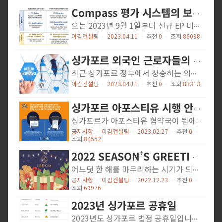
Compass 평가 시스템의 보너스 항목 기준 발표 (2023-04-05)
오는 2023년 9월 1일부터 신규 EP 비자 신청자들에게 새로운 점수 기반의 평가 시스템 (Compass)이 도입되고, 이에 따라 신청자들은 아래의 새 평가 시스템의 네 가지 기본 항목과 보너스 항목의 점수를 바탕으로 승인 여부가 갈리게 됩니다. 그리고 두 가지 보너스 항목에 대한 기준은 다음과 같습니다. 우선 C5. Skills Bonus는 싱가포르에 내에 부족한 기술 인력을 지닌 직종에 종사하는 신청자에 주는 보너스입니다. 보너스를 받는 직종은 6개로 Agritech, Financial Services, Green Economy, Healthcare, Infocomm Technology, Maritime이며, 이 직종들 아래로 27개의 직업이 보너스 점수를 받는 것으로 공개되었습니다. 이로써 이에 해당하는 지원자는 최대 20점의 보너스 점수를 받을 수 있게 되었습니다. 해당 직업은 아래와 같습니다. Agritech 1 Alternative protein food application scientist 2 Novel food biotechnologist Financial Services 3 Financial/investment adviser (ultra-high/high net worth, family office & philanthropy) Green Economy 4 Carbon project/program manager 5 Carbon standards and methodology analyst 6 Carbon trader 7 Carbon verification and audit specialist Healthcare 8 Clinical psychologist 9 Diagnostic radiographer 10 Occupational therapist 11 Physiotherapist 12 Registered nurse Infocomm Technology 13 AI scientist/engineer 14 Applications/systems programmer 15 Cloud specialist 16 Cyber risk specialist 17 Cybersecurity architect 18 Cybersecurity operations specialist 19 Data scientist 20 Digital forensics specialist 21 Penetration testing specialist 22 Product manager (digital) 23 Software and applications manager (technical lead/supervisor)...
이김컨설팅
ㆍ
2023.04.11
ㆍ
추천
0
ㆍ
조회
86098
싱가포르 외국인 근로자들의 의료보험 제도 변경 (2023-04-04)
최근 싱가포르 정부에서 상승하는 의료비에 대한 고용주의 지출 부담 감소를 목적으로 WP 및 SP 비자 소지자들에게 제공되는 최소 의료보험 제도가 변경된다고 밝혔습니다. 이 제도는 2023년 7월 1일과 2025년 7월 1일 두 단계에 걸쳐 적용되며, 변경 사항은 이후에 시작되는 보험 계약, 갱신 또는 연장에 모두 적용됩니다. [1단계] 2023년 7월 1일 이후 시작하는 보험 계약에 적용 기존 고용주가 외국인 근로자들에게 연간 청구 한도가 15,000 달러인 의료보험을 제공해야 했던 것에 더하여 오는 2023년 7월 1일 이후부터는 이 한도를 60,000 달러로 인상할 예정이라고 발표하였습니다. 그리고 새로운 지침에 따르면 청구 금액이 15,000 달러를 초과하는 경우 고용주와 보험사가 25%와 75%씩 부담하게 됩니다. 매년 1,000여 명 이상의 고용주가 현재 15,000 달러 한도보다 큰 의료비를 부담하고 있다는 정부의 지적을 반영하여 MOM은 이러한 변경으로 고용주들의 부담을 덜어 줄 수 있을 것이라 예상하고 있습니다. [2단계] 2025년 7월 1일 이후 시작하는 보험 계약에 적용 한편 2단계인 2025년 7월부터는 노동 비자 소지자들에게 제공되는 최소 의료보험에 아래의 세 가지 항목이 새롭게 보험 약관에 포함됩니다. (1) 제외 조항의 표준화 허용 가능한 제외 조항을 표준화함으로써 고용주와 근로자들은 보상 범위와 이에 대한 청구를 더욱 명확하게 파악할 수 있을 것으로 봅니다. (2) 연령에 따른 보험료 차등 적용 50세를 기준으로 연령별 보험료가 도입됩니다. 이에 따라 보험사는 50세 이하 근로자와 50세 이상 근로자를 대상으로 보험료를 차등 적용하게 됩니다. (3)...
이김컨설팅
ㆍ
2023.04.11
ㆍ
추천
0
ㆍ
조회
83313
싱가포르 아포스티유 시행 안내문
싱가포르가 아포스티유 협약국이 됨에 따라 2021년 9월 16일 부터 싱가포르에서 발급된 서류에 대한 공증 절차가 하기와 같이 변경 운영되고 있음을 알려드립니다. 변경 전 (4단계) 공증 사무소(Notary Public) 공증 → 싱가포르 법률 아카데미(Singapore Academy of Law) 공증 → 외교부(Ministry of Foreign Affairs Singapore) 확인 -> 대사관 영사 확인 변경 후 (2단계)공증 사무소(Notary Public) 공증 -> 싱가포르 법률 아카데미(Singapore Academy of Law) 아포스티유 외교부 및 대사관 영사 확인 절차가 생략되어 서류 공증 절차가 간소화 되었습니다. 관련 내용 하기 링크로 보내드리오니 참고하여 주시기 바랍니다. 싱가포르 아포스티유 접수기관(SAL) 홈페이지 링크 ( Our Service -> Legalisation 참고 ) ※ 싱가포르 법률 아카데미 아포스티유 시행 안내 https://www.mlaw.gov.sg/news/announcements/2021-09-16-apostille-convention-enters-into-force-for-singapore ※ 주싱가포르 한국대사관 영사확인 절차 변경 안내 https://overseas.mofa.go.kr/sg-ko/brd/m_2517/view.do?seq=1254274&page=1 아포스티유 관련 문의 및 진행을 원하시면 하기로 연락주시기 바랍니다 이김컨설팅 법인팀 이메일 : Corporate@leekimalliance.com 채널톡 : leekim.channel.io 연락처 : +65-6633-5051 (싱가포르에서 걸때), +070-4327-3950 (한국에서 걸때) 감사합니다.
공지사항
ㆍ
이김컨설팅
ㆍ
2023.02.27
ㆍ
추천
0
ㆍ
조회
84552
2022 SEASON’S GREETINGS FROM THE ENTIRE TEAM AT LEE KIM
어느덧 한 해를 마무리하는 시기가 되었습니다. 올 한 해에도 이김 컨설팅에 많은 사랑을 보내주신 고객 여러분께 감사의 인사를 드립니다. 2023 계묘년을 맞아 더 높이, 더 멀리 도약하는 힘찬 한 해 되시길 기원합니다. 따뜻한 성탄절, 뜻깊은 연말 보내시기 바랍니다. We hope that 2022 has been a wonderful year for you and your business. Thanks for all your support and valuable association with us. Wishing you a new year full of greatest success and prosperity. Merry Christmas & Happy New Year.
공지사항
ㆍ
이김컨설팅
ㆍ
2022.12.23
ㆍ
추천
0
ㆍ
조회
69976
2023년 싱가포르 공휴일
2023년도 싱가포르 법정 공휴일입니다. 업무의 참조 하시기 바랍니다. 1 January 2023 Sunday New Year's DayMonday, 2 January 2023, will be a public holiday. 22 January 2023 23 January 2023 Sunday Monday Chinese New YearTuesday, 24 January 2023, will be a public holiday. 7 April 2023 Friday Good Friday 22 April 2023 Saturday Hari Raya Puasa 1 May 2023 Monday Labour Day 2 June 2023 Friday Vesak Day 29 June 2023 Thursday Hari Raya Haji 9 August 2023 Wednesday National Day 12 November 2023 Sunday DeepavaliMonday, 13 November 2023, will be a public holiday. 25 December 2023 Monday Christmas Day Add 2023 public holidays to your calendar #2023년 싱가포르 법정 공휴일 #이김컨설팅 #싱가포르법인설립 #싱가포르회계감사법 출처: 싱가포르 노동부 https://www.mom.gov.sg/employment-practices/public-holidays