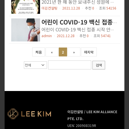
2021년 한 해 동안 보내주신 성원에 깊이 감사드립니다. 지난 근심은 모두 훌훌 털어버리고 밝고 힘찬 2022년을 맞이하시길 바랍니다. 임인년 새해에는 소망하는 모든 일들이 풍성한 결실을 맺을 수 있기를 기원합니다. 새해 복 많이 받으십시오.
이김컨설팅
ㆍ
2021.12.28
ㆍ
추천
0
ㆍ
조회
54156
어린이 COVID-19 백신 접종 시작 안내
어린이 COVID-19 백신 접종 시작 안내 ▢ 싱가포르 정부에서 2021년 12월 말부터 5세에서 11세 사이의 어린이를 위한 화이자-바이오엔텍/Comirnaty COVID-19 백신 접종을 시작한다고 공식적으로 발표 했습니다. ※ 출처: 싱가포르 정부 www.gov.sg ▢ 상세 내용 및 등록 절차 등록일 등록 대상 등록 방법 (학교 유형과 홈스쿨링 여부에 무관 ) 2021년 12월 22일 수요일부터 싱가포르 교육부 초등학교 4~6학년생 (2022년 기준). P4~P6 학생의 학부모/보호자는 SMS를 통해 백신 접종 신청용 고유 링크 수신 2021년 12월 27일 월요일부터 2009년에서 2012년 사이에 태어난 모든 SC/PR/LTPH(12세 미만) 부모/보호자는 National Appointment System(NAS)(child.vaccine.gov.sg)에서 등록 시작 등록 후 3~5일 영업일 내에 SMS를 통해 고유 링크가 학부모/보호자에게 전송됨 초대 링크를 받지 못한 자녀의 부모/보호자도 이 양식을 통해 등록해야 함 2022년 1월 3일 월요일부터 싱가포르 교육부 초등학교 1~3학년생 (2022년 기준). P1~P3 학생의 학부모/보호자는 SMS를 통해 백신 접종 신청용 고유 링크 수신 2022년 1월 10일 월요일부터 2013년에서 2017년 사이에 태어난 모든 SC/PR/LTPH 부모/보호자는 National Appointment System(NAS)(child.vaccine.gov.sg)에서 등록시작 등록 후 3~5일 영업일 내에 SMS를 통해 고유 링크가 학부모/보호자에게 전송됨 초대 링크를 받지 못한 자녀의 부모/보호자도 이 양식을 통해 등록해야 함 annex-b-vaccination-exercise-for-5-11-year-olds.pdf 매 차례의 백신 접종 예약은 부모/보호자의 동의가 필요합니다. NAS에 등록한 사람들은 동의 양식에 서명하고 VC(Vaccination Center) 방문 시 서명한 하드카피 또는 소프트카피를 제출해야 합니다. 동의서는 NAS(https://www.nas.gov.sg/)에서 찾을 수 있습니다. 또한 어린이가 VC에서 예방 접종...
admin
ㆍ
2021.12.28
ㆍ
추천
0
ㆍ
조회
54741
처음
«
2
»
마지막
검색
이김컨설팅 / LEE KIM ALLIANCE
PTE. LTD.
UEN: 200908319R