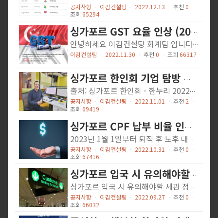
공지사항
ㆍ
이김컨설팅
ㆍ
2022.12.13
ㆍ
추천
0
ㆍ
조회
65294
싱가포르 GST 요율 인상 (2023년 1월 1일부터)
안녕하세요 이김컨설팅 회계팀 입니다. 싱가포르 재정부의 발표에 따라 GST 요율이 2023년, 2024년 두 차례에 걸쳐 인상 되어 하기와 같이 안내드립니다. 2023년 1월 1일부로 7% → 8% 인상 2024년 1월 1일부로 8% → 9% 인상 따라서 GST 등록 사업체는 Invoicing 및 회계 시스템을 업데이트하고 GST 인상이 미치는 영향을 고객에게 명확하게 전달하는 등 다가오는 세율 변경에 적절히 대비해야 합니다. 법인측에서 준비해야하는 사항으로는 다음과 같습니다. 2023년 1월 1일부터 발생되는 모든 상품 또는 서비스 공급에 대해 8%의 GST를 부과해야 합니다. Accounting / Invoicing / Sales 시스템 업데이트 홈페이지와 같이 고객이 금액을 확인 할 수 있는 사이트 업데이트 POS 시스템 업데이트 계약 체결 또는 갱신 전 공급 업체와 GST 요율 확인 및 검토 등 예를 들어 2023년 1월 1일에 송장을 발행하여 공급에 대한 대금을 받는 경우 GST를 8%로 계산해야합니다. 구분 내용 인보이스 (청구서) 발급은 2022년 12월 31일 이전, 서비스 또는 상품의 공급이 2022년 12월 31일 이전의 경우 ▶ 인보이스 발행시 GST 7% 인보이스 (청구서) 발급은 2022년 12월 31일 이전, 서비스 또는 상품의 공급이 2022년 12월 31일 이후의 경우 ▶ 인보이스 발행시 GST 8% 인보이스 (청구서) 발급은 2022년 12월 31일 이후, 서비스 또는 상품의 공급이 2022년 12월 31일 이후의 경우 ▶ 인보이스 발행시 GST 8% GST 요율 인상 관련하여 IRAS 안내문 및 관련 링크 보내드리니 참고해...
이김컨설팅
ㆍ
2022.11.30
ㆍ
추천
0
ㆍ
조회
66317
싱가포르 한인회 기업 탐방 인터뷰 - 이김 감사법인 Lee Kim Audit PAC
출처: 싱가포르 한인회 - 한누리 2022년 가을호 통산(205호) 금융회계지구를 거니는 일반 교민들은 즐비한 법률, 세무 관련 간판을 지나치지만, 이곳이 무슨 업무를 다루고 처리하는지 잘 모릅니다. 하지만 관심을 가지면 일상생활 및 업무 관련 문제점을 간단히 해결하도록 돕는 곳임을 알 수 있습니다. 동남아시아 최대 컨설팅 회사로 약 2,800개 이상의 고객사를 보유하며 올해 7월 감사 라이센스를 취득하여 회사 설립, 회계, 세무, 감사, 법률 상담, 비자, 이민 관련 종합 컨설팅 서비스를 제공하는 이김컨설팅의 대표이신 한인회 이영상 부회장께서 교민분들이 외부 회계 감사 이해를 돕는 대면 인터뷰에 응해주셨습니다. 안녕하세요 이영상 부회장님, 이김컨설팅에서 싱가포르 한국계 최초로 외부 회계 감사 라이센스를 취득하신 것을 진심으로 축하드립니다. 또한 이번 대면 인터뷰를 통해 외부 회계 감사 법인에 대하여 궁금점을 풀어보는 시간을 가질 수 있어 영광입니다. 먼저, 교민분들이 회계 감사에 쉽게 접근할 수 있도록 대중적인 감사 문제의 예시를 들어주세요. 안녕하세요 이김컨설팅 이영상 대표입니다. 이번 인터뷰를 통해 사업을 하시는 분이나 계획하시는 분들이 기업 회계 감사를 쉽게 이해하실 수 있길 바랍니다. 첫 번째 예시로 탄탄한 한국 대기업이 싱가포르에 신생 자회사를 만든 경우입니다. 아시다시피 첫 3~5년은 운영 비용에 비해 수익을 내기가 쉽지 않지만, 모기업으로부터 초기비용을 안전하게 서포트 받을 수 있습니다. 하지만 싱가포르 감사법인은 전체 기업 상황을 평가하지 않고 싱가포르에 신생 자회사의 재무 상황만을 파악합니다. 그렇기 때문에 기업 영속성 등의 문제를 사유로 ‘한정’ 또는 ‘거절’ 의견이...
공지사항
ㆍ
이김컨설팅
ㆍ
2022.11.01
ㆍ
추천
2
ㆍ
조회
69419
싱가포르 CPF 납부 비율 인상 (2024년 1월 1일부터)
2023년 1월 1일부터 퇴직 후 노후 대비를 위한 일환으로 만 55세부터 만 70세까지의 시민권자 및 영주권자들의 CPF 납부 비율이 증가됨에 따라 안내 드립니다. 만 55세부터 60세까지는 기존 28%(고용주 14%, 고용인14%) 납부 비율에서 29.5%(고용주 14.5%, 고용인 15%)로 증가되며, 만 60세 이상부터 65세까지는 기존 18.5%(고용주 10%, 고용인 8.5%)에서 20.5%(고용주 11%, 고용인 9.5%)로, 만 65세부터 70세까지는 기존 14%(고용주 8%, 고용인 6%)에서 15.5%(고용주 8.5%, 고용인 7%)로 변경됩니다. 변동된 CPF 납부 비율 Employee’s age (years) Contribution rates from 1 January 2024 (for monthly wages > $750) By employer (% of wage) By employee (% of wage) Total (% of wage) 55 and below 17 20 37 Above 55 to 60 15 16 31 Above 60 to 65 11.5 10.5 22 Above 65 to 70 9 7.5 16.5 Above 70 7.5 5 12.5 다만 영주권자 중에서 영주권 취득 기간이 3년 미만일 경우 변동없이 이전과 동일한 비율로 CPF 납부를 합니다. https://www.cpf.gov.sg/member/infohub/news/media-news/budget-2023-cpf-monthly-salary-ceiling-to-be-raised-to-8000-by-2026
공지사항
ㆍ
이김컨설팅
ㆍ
2022.10.31
ㆍ
추천
0
ㆍ
조회
67416
싱가포르 입국 시 유의해야할 세관 정보 및 싱가포르 벌금 안내
싱가포르 입국 시 유의해야할 세관 정보 및 싱가포르 벌금 안내 2022.09.22 1. 싱가포르 입국 세관 통과 시 유의사항 안내 o 담배 관련 - 싱가포르 내에서 판매하는 담배 외 담배 반입 시 관세 납부 ( 1개비당 약 S$0.9 / 1갑 S$17) - 세관 신고 없이 담배 반입 적발 시 1갑당 S$200 벌금 부과 (재범 시 벌금 S$500 / S$800) ※ 싱가포르는 전자담배를 허용하지 않으며, 소지/판매 적발 시 S$10,000 이하 벌금 / 6개월 이하 징역 o 세관 통과 / 반입 품목 기본 안내 - 개인 사용 목적의 물품만 반입 가능하며, 새 물품의 가격이 S$500 이상인 경우 7% 부가가치세(GST) 납부 - 육류/해산물/계란 등은 지정된 생산 국가(한국산 반입불가) 물품만 가능 - 과일/채소류는 생산 국가 상관없이 반입 가능 (최대 5kg or 5 litres) - 의약품은 개인 복용목적 최대 3개월분 영문처방전을 지참 반입 가. 단, 반입 불가한 약 성분 등 확인 필수 : 관련 안내 (https://www.hsa.gov.sg/personal-medication/overview) o 세관 / 반입 물품 등 싱가포르 정부 기본 안내 홈페이지 - 세관 기본 안내 (링크) - 담배 / 주류 등 세관 안내 (링크) - 세관 위반 시 처벌 등 안내 (링크) - 음식물(육류/해산물/채소) 반입 안내 (링크) 2. 싱가포르 일반 법규 위반 벌금 등 안내 ㅇ 주요 처벌 (벌금 / 형량) 안내 ※ 벌금 / 형량은 각각 또는 모두 처벌될 수...
공지사항
ㆍ
이김컨설팅
ㆍ
2022.09.27
ㆍ
추천
0
ㆍ
조회
66032