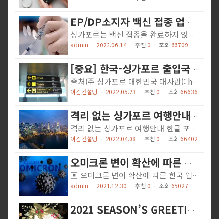
EP/DP소지자 백신 접종 업데이트
싱가포르는 백신 접종을 완료하지 않은 EP/DP 비자 소지자들에 대해 백신 접종을 3차까지 완료한 뒤, 해당 정보를 업데이트하도록 요청하고 있습니다. (백신2차 접종 완료일로부터 2주 경과 시 접종 완료자로 인정됩니다.) 만약, 이를 시행하지 않을 시 추후 비자 갱신 또는 새로운 비자 신청이 어려울 수 있습니다. 해외 백신 접종 완료자 업데이트 방법 STEP 1. 싱가포르 입국 시 영문 백신 접종 증명서 소지 STEP 2. [EP/DP 소지자] 입국 후 30일 이내 싱가포르 Clinic 방문하여 백신 업데이트 요청 (Serology test 진행) [IPA및 EP/DP외 모든 비자 소지자] 입국 후 7일 이내 싱가포르 Clinic 방문하여 백신 업데이트 요청 (Serology test 진행) : 의사가 NIR(National Immunisation Registry)에 업데이트 진행 * 비자 갱신 신청일 전까지 상기 진행을 완료해야 함으로 비자 만료일 2~3개월 전에는 싱가포르 입국하셔서 백신 접종 등록을 완료하시길 추천드립니다. * 이와 관련하여 자세한 안내는 하기 웹사이트 및 연락처를 참고해 주시기 바랍니다. - 웹사이트 : https://www.mom.gov.sg/covid-19/frequently-asked-questions/vaccination-requirements-to-hold-mom-passes-and-enter-singapore - 연락처 : MOM +65 6438 5122 MOH +65 6325 9220
admin
ㆍ
2022.06.14
ㆍ
추천
0
ㆍ
조회
66709
[중요] 한국-싱가포르 출입국 방역 절차 등 종합 안내 (5.23일부 / 주싱가포르대사관)
출처(주 싱가포르 대한민국 대사관): https://bit.ly/3MU1XKR 220523 한-싱가포르 출입국 방역 절차 등 종합안내(5.23부 입국자 적용) 한국-싱가포르 출입국 방역 절차 등 종합 안내 2022.05.23 업데이트 o 2022.05.23 "한-싱가포르 출입국 방역 절차 등 종합안내.pdf" 변경사항 (첨부 다운로드 필요) - 정책변경 없음. 싱가포르 이민국 홈페이지 링크 수정 o 2022.05.20 "한-싱가포르 출입국 방역 절차 등 종합안내.pdf" 변경사항 (첨부 다운로드 필요) - 한국 입국 절차 : 5.23부 입국자 부터 출발일 1일 이내 ART(=RAT) 음성확인서 인정 (상세안내) - 싱가포르 입국 절차 : 정책변경 없음(접종완료자 SG-Arrival Card(링크) 제출, 입국전/후 검사없음) o (한국 입국) 국/내외 예방접종완료자 검역정보 사전입력시스템(Q-CODE)를 통한 격리면제 실시 (상세안내) ※ Q-CODE 홈페이지 주소 : https://cov19ent.kdca.go.kr ※ Q-CODE 홍보 및 안내 영상 유튜브 링크 : N/A o 인도적사유(장례식 참석) 격리면제서 신청 상세안내 (링크) o 한국 입국 시 PCR 음성확인서 제출 기준 등 상세안내 (링크) ※ 국내 입국 검역절차 간편 안내 (질병관리청 국립검역소 홈페이지) - https://nqs.kdca.go.kr/nqs/quaStation/incheonAirport.do?gubun=step#none ※ 질병관리청 입국자 및 해외여행객 방역 공지 확인 - ​http://ncov.mohw.go.kr/duBoardList.do?brdId=2&brdGubun=23 ※ 우리나라 격리 등 국내 방역조치 관련 상세사항은 질병관리청 콜센터 1339(전화 및 카카오톡 챗봇)문의 - 질병관리청 콜센터 안내 : https://kdca.go.kr/contents.es?mid=a20701000000 - 해외이용 안내 : 해외→국내에서 이용 시, +82-2-2633-1339, +82-2-2163-5945번으로 이용가능(유료)
이김컨설팅
ㆍ
2022.05.23
ㆍ
추천
0
ㆍ
조회
66636
격리 없는 싱가포르 여행안내 (2022. 04. 01)
격리 없는 싱가포르 여행안내 한글 포스터 (출처: 싱가포르관광청)싱가포르 입국 방역 절차 https://leekim.com/download/?mid=download&uid=1964&mod=document&pageid=1
이김컨설팅
ㆍ
2022.04.08
ㆍ
추천
0
ㆍ
조회
66402
오미크론 변이 확산에 따른 한국 입국(2021.12.3~2022.2.3) 절차 안내 (2021.12.29 업데이트)
▣ 오미크론 변이 확산에 따른 한국 입국(2021.12.3~2022.2.3) 절차 안내 ※ 예방접종완료자 직계가족 방문사유 격리면제서 발급 중단 (2021.12.3~2022.2.3) ※ 장례식 참석 사유 격리면제서는 별도로 신청 질병관리청은 오미크론 변이바이러스 대응 관련, 입국제한 등 강화된 방역조치의 적용 기간을 2021.12.03 ~ 2022.2.3 까지로 발표하였습니다. 해외에서 입국하는 국내 및 해외 예방접종완료자의 격리면제도 2022.2.3일까지 중단하고, 입국자는 10일간 격리를 실시 예정입니다.(조치 연장여부는 국내외 방역상황을 고려하여 추후 검토될 예정) 다만, 2021.12.28 23:59(한국시간) 전 "싱가포르 -> 한국행" 항공권을 구매하였고 VTL 요건을 갖춘 경우 한-싱 여행안전권역(VTL)의 경우에는 철저한 방역관리를 전제로 격리면제를 유지 됩니다. ※ 2021.12.29 0시 이후 도착 ~ 2021.01.20 24시 이전 도착(한국시간) 항공편에 대한 VTL 목적 티켓 신규 판매 중단에 따라 동기간 도착하는 항공권은 10일 격리 전제로만 구매 가능 한-싱 여행안전권역(VTL) 이용 절차를 아래와 같이 안내하니 참고하시기 바랍니다. [싱 -> 한 VTL 입국] 적용대상: 싱가포르 또는 국내 접종완료자로서의 여행안전권역 이용 입국자 - 2021.12.29 0시 이후 ~ 2022.01.20 24시 이전 도착편(한국시간) 신규 구매는 10일 격리 전제로만 가능 조치내용 (싱가포르 접종자) - 입국 1일차 인천공항 코로나 19검사센터에서 PCR 검사 후 음성 확인시 격리면제 - 8일 이상 체류 시 입국 6~7일차 사설 의료기관에서 PCR 추가 검사 (별도 보고 불필요) - 입국일 3일/5일차 자가진단(ART)키트검사 (별도 보고 불필요) : 12.21 한국 도착 시 23일/25일 자가진단키트검사 후 결과를 여권과 함께 촬영하여 보관* (한국 접종자) -...
admin
ㆍ
2021.12.30
ㆍ
추천
0
ㆍ
조회
65027
2021 SEASON’S GREETINGS FROM THE ENTIRE TEAM AT LEE KIM