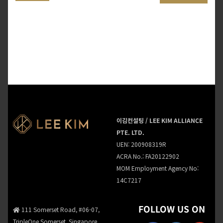
인
이김컨설팅 / LEE KIM ALLIANCE
PTE. LTD.
UEN: 200908319R
ACRA No.: FA20122902
MOM Employment Agency No:
14C7217
FOLLOW US ON
111 Somerset Road, #06-07,
TripleOne Somerset, Singapore