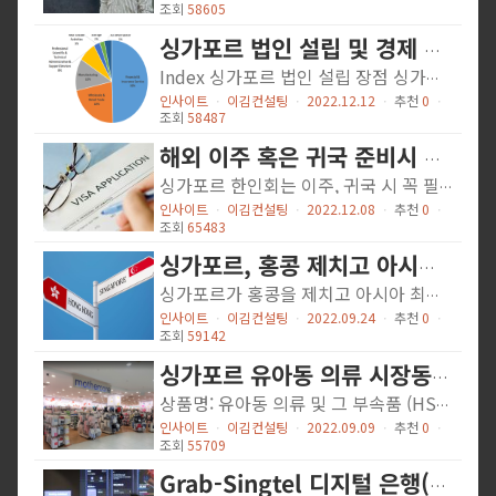
조회
58605
싱가포르 법인 설립 및 경제 동향
Index 싱가포르 법인 설립 장점 싱가포르 법인 설립 필요 사항 싱가포르 경제 동향 싱가포르 법인 설립 장점 저렴한 법인세율 : 17% (신규법인 – 설립 후 3년까지) 법인 순이익 기준 실질 세율 최초 SGD 10만의 순이익은 75% 공제 4.25% 추가 SGD 10만의 순이익은 50% 공제 8.50% SGD 20만 초과분 부터는 공제 없음 17.00% (기존법인 – 설립 3년 이후) 법인 순이익 기준 실질 세율 최초 SGD 1만의 순이익은 75% 공제 4.25% 추가 SGD 19만의 순이익은 50% 공제 8.50% SGD 20만 초과분 부터는 공제 없음 17.00% ** 단, 개인 지분율이 10% 이상인 법인에 한함 폭넓은 경비 인정 범위 - 해외 경비, 접대비 등 모두 인정이 가능하며 한도 제한이 없음 - 단, 개인차량 유지비용, 차량 관비리와 의료비용은 비용이 인정되지 않음 법인 청산 시, 법적 책임 제한 - 법인은 영업상의 문제로 회사가 빚을 갚지 못해 파산하더라도 이사와 주주에게 제한적 책임(투자금 손실)만 있고 개인적으로 책임을 지지 않음 - 단, 정부와 관련된 것이나, 불법적인 일, 세금 납부, 회계 보고 등은 현지 이사가 책임을 져야함 싱가포르 법인 설립 필요 사항 법인 설립 필요 서류 필요 서류 공 통 1. 회사명 2-3 가지 2. 사업 목적 최대 2가지 선택 가능 3. 자본금 최소 자본금 1불 4. 법인 주소 당사 대행 가능 5. 이사 및 주주 정보 여권 거주지 증빙...
인사이트
ㆍ
이김컨설팅
ㆍ
2022.12.12
ㆍ
추천
0
ㆍ
조회
58487
해외 이주 혹은 귀국 준비시 알아두면 좋은 비자 & 법률정보 강좌
싱가포르 한인회는 이주, 귀국 시 꼭 필요한 비자 법률 강좌를 7월 28일 Zoom으로 진행하였습니다. 오랜 해외 생활을 정리하고, 영주권 등을 포기하고, 귀국 시 CPF, HDB, 부동산 등의 처분 과정에 대한 궁금증을 해소하는 시간을 가졌습니다. 신청자가 많이 몰리면서 대면행사에서 온라인Zoom으로 변경되었으며 참석자분들의 다양한 질문과 이김컨설팅 이영상 대표의 현실적인 답변들로 알찬 강연이 진행되었습니다. ▶ 영주권 포기 시 고려사항 한국으로 귀국 시 싱가포르 영주권(Singapore PR)을 포기해야 하는지? 한국 귀국 즉시 영주권을 포기할 필요는 없습니다. 본인의 노후 계획에 따라 포기 또는 유지하실 수 있습니다. 만약 차후에 영주권을 안정적으로 갱신하고 싶은 분들은 당연히 싱가포르에서 거주하시는 것이 좋겠지만, 비거주자 중에도 갱신된 사례가 많이 있습니다. 비거주 PR 자가 영주권을 갱신한 사례는 CPF를 꾸준히 납부하고 소득세 신고를 매년 하셨기 때문입니다. 노후 계획에 따라 CPF 일괄 환급이 필요한 경우에는 영주권을 포기해야 합니다. PR이 취소되면 CPF 원금과 그에 대한 복리이자 등을 더하여, 일괄 환급 됩니다. 대부분의 한국 분들은 영주권을 유지하는 편입니다. 영주권이 있으면 후에 싱가포르로 돌아올 때 편리하기 때문입니다. 대부분 영주권이 자연스럽게 만료되기 전까지는 유지하는 편입니다. 영주권 유지 및 갱신을 희망하는 경우 CPF를 계속 납부해야합니다. 싱가포르를 떠난 후, 많은 분이 이용하는 CPF 납부 방법은 본인이 싱가포르에 직접 회사를 만들어서 사업을 하면서 CPF를 납부하는 것입니다. CPF를 내면서 싱가포르에 거주하지 않은 경우 ICA(싱가포르이민국)에 갱신 어필을 하면 5년이 아닌 1년 갱신해줍니다. 그...
인사이트
ㆍ
이김컨설팅
ㆍ
2022.12.08
ㆍ
추천
0
ㆍ
조회
65483
싱가포르, 홍콩 제치고 아시아 최고 금융 중심지로 선정
싱가포르가 홍콩을 제치고 아시아 최고의 금융 중심지로 선정되었습니다. 최근 발표된 2022 글로벌 금융센터지수(GFCI)에 따르면 싱가포르는 이전 조사보다 3 계단 상승한 세계 3위에 올랐습니다. 이전까지 3위를 지켰던 홍콩을 제치고 아시아 1위를 차지했습니다. 그 동안 홍콩은 아시아 최고의 금융허브 위치를 놓치지 않았습니다. 그러나 홍콩 보안법 실시로 자유로운 기업 환경이 훼손되어 글로벌 금융 기업들이 홍콩을 떠나 싱가포르에 둥지를 틀고 있습니다. 더욱이 제로 코로나 정책으로 입출국에 어려움을 겪으면서 도시 경쟁력이 떨어지고 있습니다. 이에 비해 싱가포르는 글로벌 금융 기업들이 모이면서 명실상부한 아시아 최고 금융 중심지로 부상하고 있습니다. 이번 지수에서 세계 최고 금융 중심지는 변함없이 뉴욕과 런던으로 꼽혔습니다. 싱가포르, 홍콩 다음으로는 샌프란시스코, 상하이, 로스앤젤레스, 베이징, 선전, 파리 순으로 금융 허브 경쟁력이 있는 것으로 조사되었습니다. 서울은 파리에 이어 11위에 올랐으며 시드니는 13위, 도쿄는 16위에 위치했습니다. 두바이는 17위로 중동 지역에서 가장 금융이 발달한 도시로 꼽혔습니다. 러시아는 우크라이나 전쟁의 결과로 모스크바의 경우 22계단 하락한 73위, 상트페테르부르크는 17계단 하락한 114위로 떨어졌습니다. 2022 글로벌 금융센터지수 (출처: Z/Yen 파트너스) / 한국촌 https://www.humanresourcesonline.net/singapore-outperforms-hong-kong-in-top-three-of-the-global-financial-centres-index
인사이트
ㆍ
이김컨설팅
ㆍ
2022.09.24
ㆍ
추천
0
ㆍ
조회
59142
싱가포르 유아동 의류 시장동향 (KOTRA 해외시장뉴스)
상품명: 유아동 의류 및 그 부속품 (HS코드: 620920) 시장동향 및 개요 유로모니터에 따르면 싱가포르 유아동 의류 시장의 예상 성장률은 2022년 전년대비 7.92%, 2023년 역시 7%대로 계속하여 성장할 것으로 전망되었다. 한편 2021년 전체 의류 시장은 12.64% 성장률을 보인데 반해, 유아동복은 16.73%의 성장세를 기록한 것으로 나타났다. 특히 2021년에는 코로나로 인한 외부 활동 제한이 완화되고 예방 접종률이 높아짐에 따라 자녀를 대동한 부모들의 외부활동 빈도가 높아졌다. 이는 아이들의 여가 및 사교 활동을 위한 부모 소비층의 아동복 구매로 이어졌다고 유로모니터에서는 분석했다. 유아용 의류 특성상 성인의류보다 교체주기가 빠르다는 점도 아동복 소비 규모 확대에 영향을 주는 요인으로 작용했다. <싱가포르 유아동복 시장규모> (단위: 백만 싱가포르 달러, %) 2018년 2019년 2020년 2021년 시장규모 성장률 시장규모 성장률 시장규모 성장률 시장규모 성장률 306.7 -0.13 306.3 -0.13 233.7 -23.7 272.8 16.73 [자료: Euromonitor] <싱가포르 유아동복 카테고리별 2021년 판매액> (단위: 백만 싱가포르 달러, %) 카테고리 판매액 성장률 영유아 39.1 15.9 남아 아동복 94.6 16.5 여아 아동복 139.1 17.1 [자료: Euromonitor] 유아동 의류의 판매액은 2021년 기준으로 전년대비 16.73% 증가한 약 2억7300만 싱가포르 달러이다. 그 중 여아 의류는 2021년 가장 실적이 좋은 품목군으로 소매 판매액은 전년 대비 17% 증가한 1억3900만 싱가포르 달러로 집계되었다. 싱가포르 유아동 의류시장은 소비층인 부모와 가족구성을 통해서 해석해볼 수 있다. 싱가포르 가족 구성은 일반적으로 맞벌이와 적은 수의 자녀를 갖는 특징이 있다. 싱가포르 통계 사이트인...
인사이트
ㆍ
이김컨설팅
ㆍ
2022.09.09
ㆍ
추천
0
ㆍ
조회
55709
Grab-Singtel 디지털 은행(GXS Bank), 9월 5일 저축 계좌 출시