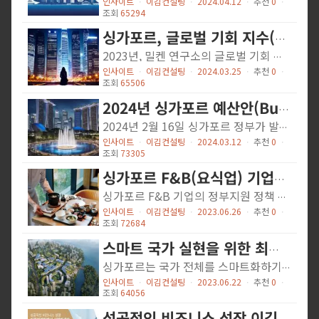
인사이트
ㆍ
이김컨설팅
ㆍ
2024.04.12
ㆍ
추천
0
ㆍ
조회
65294
싱가포르, 글로벌 기회 지수(Global Opportunity Index)에서 아시아 1위로 선정
2023년, 밀켄 연구소의 글로벌 기회 지수에 따르면 싱가포르는 외국인 투자에 있어 아시아 지역에서 가장 매력적인 국가로 선정되었습니다. 싱가포르는 전 세계 130개국 중 14위를 차지했으며, 이는 2022년보다 4계단 상승한 결과입니다. 홍콩이 15위, 일본이 그 뒤를 이어 아시아 국가 중 상위 20위 안에 들었습니다. 글로벌 1위는 덴마크가 차지했으며, 스웨덴과 핀란드가 그 뒤를 이었습니다. 미국은 한 계단 상승하여 4위를 기록했습니다. 밀켄 연구소의 시니어 디렉터인 매기 스위텍 박사는 싱가포르의 순위 상승은 상대적으로 강한 경제 성장에 기인한다고 밝혔습니다. 싱가포르의 높은 순위는 주로 비즈니스 인식의 강점에서 비롯되었으며, 이는 사업 운영의 용이성과 계약 이행 및 분쟁 해결을 촉진하는 규제 프레임워크를 측정합니다. 또한, 투자자의 권리와 자산의 안전을 보호하는 국가 기관의 정도를 평가하는 ‘기관 프레임워크’ 부문에서도 좋은 평가를 받았습니다. 2022년 싱가포르로의 외국인 직접 투자(FDI) 유입은 1412억 미국 달러로 기록되어, 2021년의 1311억 미국 달러에서 증가했습니다. 이는 싱가포르를 미국과 중국에 이어 세계에서 세 번째로 큰 FDI 수령국으로 만들었습니다. 싱가포르는 또한 아세안 국가로의 유입량의 거의 2/3을 차지했습니다. 그러나, 싱가포르는 환경 친화적이고 사회적으로 포괄적인 성장과 관련된 지표에서 더 나은 성과를 낼 수 있으며, 이는 '미래 성장 환경’에서의 상대적으로 낮은 순위에 반영되어 있습니다. 싱가포르는 거시경제 성과, 인력 재능, 회복력 있고 지속 가능한 경제 및 사회를 만들기 위한 노력을 포착하는 ‘경제 기초’ 부문에서 선진 경제 평균 이하의 점수를 받았습니다. 이는 주로 ‘미래 성장 환경’ 하위...
인사이트
ㆍ
이김컨설팅
ㆍ
2024.03.25
ㆍ
추천
0
ㆍ
조회
65506
2024년 싱가포르 예산안(Budget 2024) & 현지인최소급여(LQS) 안내의 건
2024년 2월 16일 싱가포르 정부가 발표한 Budget 2024에 관한 내용을 안내드립니다. 이번 공지에서는 2024 과세연도 (이하 "YA2024")의 법인세, 개인소득세 및 재산세율 변동사항을 안내해드립니다. 법인세 (Corporate Income Tax) 모든 법인은 YA2024 법인세 결정세액의 50%를 S$40,000 한도 내에서 감면받게 됩니다. 2023년에 최소 1명의 현지인 직원(싱가포르 시민권자 또는 영주권자)이 있는 법인은 법인세 감면 외에 최소 S$2,000의 현금 보조금을 받게 됩니다. 현금 보조금은 2024년 3분기까지 자동 지급될 예정이며, 해당 금액은 YA2024 법인세 산정 시 자동 반영(차감)됩니다. 개인소득세 (Individual Income Tax) 개인은 YA2024 개인소득세 결정세액의 50%를 S$200 한도 내에서 감면받게 됩니다. IRAS는 각 개인이 소득세 신고기간(2024년 3월 1일부터 4월 18일까지) 중 신고한 소득을 기준으로 세금을 산정하며, 감면액을 반영합니다. 재산세율 (Property Tax) 재산세는 주택을 보유하는 동안에 부과되며, 주택을 임대할 때 받는 연간 가치(이하 "AV": Annual Value)에 따라 책정됩니다. 주택 소유주가 직접 거주시에 부과되는 재산세율의 AV 범위가 하기와 같이 변동됩니다. Marginal PT Rate Portion of AV From 1 Jan 2024 to 31 Dec 2024 From 1 Jan 2025 (i.e., from 2025 PT bills) 0% $0 - $8,000 $0 - $12,000 4% >$8,000 - $30,000 >$12,000 - $40,000 6% >$30,000 - $40,000 >$40,000 - $50,000 10% >$40,000 - $55,000 >$50,000 - $75,000 14% >$55,000-$70,000 - >$75,000-$85,000 - 20% >$70,000-$85,000 - >$85,000 - $100,000 26% >$85,000 - $100,000...
인사이트
ㆍ
이김컨설팅
ㆍ
2024.03.12
ㆍ
추천
0
ㆍ
조회
73305
싱가포르 F&B(요식업) 기업의 정부지원 정책 및 회계/세무, 비자 정책
싱가포르 F&B 기업의 정부지원 정책 및 회계/세무, 비자 정책 LEE KIM 컨설팅 이영상 대표 現 한인회, 한국국제학교 감사 이김컨설팅은 싱가포르 최대 한인 컨설팅 업체이며, 싱가포르 정부 인증 세무회계 업체 중 상위 15위 이내의 유일한 한인 외부회계감사업체로 지정됨 2023/07/07 INDEX 싱가포르 F&B 관련 정부 지원 정책 ▶ 싱가포르 F&B관련 Grant 지원 내용 싱가포르 GST 및 회계/세무, 원천징수 ▶ 부가가치세 (Goods and Services Tax) 및 해외현지법인 명세서 ▶ F&B 관련 회계/세무 및 원천징수 EP비자 발급 (Compass) 및 CPF 정책 변화 ▶ 부가가치세 (Goods and Services Tax) 및 원천징수 싱가포르 F&B 관련 정부 지원 정책 Government Grants ▶ 싱가포르 F&B 관련 Grant 지원 내용 에너지 효율성 지원금 (Energy Efficiency Grant) 사전에 정부 승인된 에너지 효율이 높은 장비를 도입할때 중소기업(SMEs)에게 구입을 위한 지원금을 초대 70%까지 보조하는 정책 □ 지원대상: Air-conditioner, Clothes dryer, Cooking Hob, LED Lighting, Refrigerator, Water Heater (에어컨, 옷 건조기, 요리용 가스레인지, LED 조명, 냉장고, 온수기) □ 지불금액: 회사가 지불한 비용의 최대 70%까지 정부 지원 □ 승인조건: 회사의 주주 중 싱가포르 시민권 또는 영주권자가 30% 이상 지분이 있어야 함 □ 지원방법: Business Grant Portal을 통해서 지원 가능 ( https://www.businessgrants.gov.sg/ ) 건강식 지원금 (Healthier Dining Grant) HDG는 식품 안전 홍보부(Health Promotion Board)에서 제공하는 지원금으로, 건강식 메뉴의 홍보 및 대중적인 홍보를 지원하기 위한 협력...
인사이트
ㆍ
이김컨설팅
ㆍ
2023.06.26
ㆍ
추천
0
ㆍ
조회
72684
스마트 국가 실현을 위한 최근 싱가포르 정부의 추진 현황 (KOTRA 해외시장뉴스)
싱가포르는 국가 전체를 스마트화하기 위한 “Smart Nation(스마트 국가)” 이니셔티브를 발표한 2014년 11월 이후로 주기적으로 세부 계획들을 추가로 발표하고 있다. “Smart Nation” 이니셔티브란, 싱가포르 정부가 ICT 기술과 혁신을 활용해서 스마트 국가로 변모하기 위한 장기적인 전략이다. 이는 세계적 수준의 기술 중심 도시 국가가 되는 것을 목표로 하며, 이는 지속 가능한 개발을 추진하고 살기 좋은 도시를 만들기 위해 기술과 혁신을 활용하겠다는 싱가포르 정부의 장기적인 비전과 약속을 포함한다. 스마트 국가를 실현하기 위한 전략의 핵심은 “디지털 경제”, “디지털 사회”, “디지털 정부”로 나뉜다. “디지털 경제”는 최신 기술을 활용하여 프로세스를 디지털화하는 것이며, “디지털 사회”는 서로 다른 환경이나 차이에도 불구하고 모든 사람에게 공정한 성공의 기회를 제공하는 것, “디지털 정부”란 ‘디지털을 핵심으로, 마음으로 봉사하는 정부’를 만들겠다는 것이 핵심이다. 세부적으로는 5G 네트워크와 전국적인 광섬유명과 같은 디지털 인프라, 데이터 분석 및 인공 지능(AI)의 사용, 교통 혼잡과 탄소 배출을 줄이면서 효율적인 교통 네트워크를 구축하고자 하는 스마트 모빌리티, 국민들이 정부의 서비스를 편안하게 이용할 수 있는 온라인 플랫폼을 구축하는 디지털 정부 서비스와 의료 서비스 개선과 같은 이니셔티브가 포함된다. <Smart Nation 이니셔티브 개요> 디지털 정부 디지털 경제 디지털 사회 [디지털 인프라 구축] 정부는 스마트 국가 실현을 지원하기 위한 디지털 인프라 구축에 많은 투자를 하고 있으며, 전국적으로 초고속 인터넷 연결, 광범위한 센서 네트워크 및 데이터 분석 기능이 포함됨 [스마트 국가 센서 플랫폼] 정부는...
인사이트
ㆍ
이김컨설팅
ㆍ
2023.06.22
ㆍ
추천
0
ㆍ
조회
64056