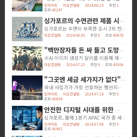
인사이트
ㆍ
이김컨설팅
ㆍ
2024.08.15
ㆍ
추천
1
ㆍ
조회
45247
싱가포르의 수면관련 제품 시장 (KOTRA 해외시장뉴스)
싱가포르는 수면이 부족한 도시 3위 천연성분을 포함한 수면보조제 제품 선호 슬립테크 차세대 산업으로 부상 싱가포르는 인구 고령화, 과체중 인구 증가, 장시간 근무 등으로 인해 수면장애를 겪고 있는 인구가 증가하고 있다. 싱가포르 국립대학교의 연구에 의하면 싱가포르에서는 국민의 수면부족 상태가 공공 보건 위기 수준으로 높아진 것으로 나타났다. 전 세계 43개 도시를 대상으로 수면 습관을 조사한 결과, 싱가포르는 수면이 부족한 도시 3위로 꼽혔으며 4명 중 1명만이 매일 7시간 이상 잠을 자고 응답자의 17%만이 밤새 깨어나지 않고 숙면을 취하는 것으로 조사됐다. 아시아 수면 센터(Asia Sleep Centre)의 이비인후과 전문의인 케니 팽(Kenny Pang) 박사는 많은 사람들이 불면증과 수면 무호흡증(OSA)등의 수면장애를 겪고 있다고 말하며 수면보조제나 슬립테크 제품에 관심을 가지는 인구가 증가하는 추세라고 언급했다. 성분 및 형태가 다양해지는 수면보조제 시장 수면 보조제란 불면증이나 산발적인 수면 장애, 시간대에 대한 적응으로 인한 시차증 등 수면 관련 장애를 개인이 관리하는 데 도움을 주기 위해 고안된 다양한 일반의약품(OTC) 및 보충제를 말한다. 숙면을 취하기 어려운 소비자들이 늘어나면서 싱가포르 수면보조제 시장은 2020년 이후 소폭 성장하고 있다. Statista 시장조사에 의하면 싱가포르 2024년 수면보조제 시장 매출이 797만 달러로, 이는 전년도인 2023년 매출 754만 달러 대비 소폭 성장했다. 또한 해당 시장은 2024년부터 2030년 까지 연평균 7.65%의 성장률을 보일 것으로 전망된다. <싱가포르 수면보조제 시장 연간 매출 변화 추이(2016-2024년)> (단위: US$백만) [자료: Statista Market Insights] ...
이김컨설팅
ㆍ
2024.08.05
ㆍ
추천
0
ㆍ
조회
45878
"백만장자들 돈 싸 들고 도망간다"…英보고서가 평가한 한국은 (출처: 서울경제)
※AI 이미지 생성기 달리를 이용해 제작한 가상 이미지입니다. 한국이 중국과 영국, 인도에 이어 올해 백만장자 유출이 가장 많을 것으로 예상되는 나라 4위에 올랐다. 최근 영국 최대 투자 이민 컨설팅 업체 헨리 앤 파트너스(Henley & Partners)가 발표한 2024 프라이빗 웰스 마이그레이션(Private Wealth Migration) 보고서에 따르면 한국은 올해 연말까지 1200명의 백만장자가 해외로 유출될 것으로 예상된다. 이는 2023년 800명보다 50% 늘어난 수치다. 1위를 차지한 중국은 1만5200명, 영국은 9500명, 인도는 4300명이었다. 한국을 이어 5위를 차지한 러시아는 1000명을 기록했다. 참고로 이 보고서는 10년 이상 부의 이주 동향을 추적해온 글로벌 부 정보 회사인 ‘뉴 월드 웰스(New World Wealth)’가 추적한 데이터를 바탕으로 한다. 보고서는 “한국을 떠나는 백만장자의 수는 지난 몇 년 동안 가속화되어 왔으며 올해는 기록적인 숫자가 떠날 것으로 예상된다”고 평했다. 이어 “한국에서 유출된 백만장자들이 이주하는 인기 국가는 미국과 호주, 캐나다”라고 전했다. 한국에서 백만장자들이 떠나가는 이유로 보고서는 ‘미국 대선 변수'를 꼽았다. 이들은 “올해 11월 미국 대선에서 트럼픠의 승리 가능성에 따른 지역적 위협과 미국 안보 기조에 대한 불확실성이 한국과 대만의 백만장자 순유출을 강화하고 있다”고 설명했다. 대만은 백만장자 순유출 8위로 올해 400명의 백만장자가 이탈할 것으로 예상된다. 출처=2024 프라이빗 웰스 마이그레이션 반면 백만장자들이 몰려드는 나라도 있다. 아랍에미리트(UAE)는 2024년 말까지 6700명의 부유한 이민자들을 유치하여 3년 연속 세계에서 가장 많은 부유한 이민자를 유치할 것으로 예상된다. 주된 요인으로는 영국과 유럽에서의 대규모 인구 유입이며,...
이김컨설팅
ㆍ
2024.07.23
ㆍ
추천
0
ㆍ
조회
43506
"그곳엔 세금 세가지가 없다" 韓부자들 이민 많이 가는 나라 [엑시트 코아] (출처: 중앙일보)
국내 사업가가 가장 선호하는 행선지는 싱가포르다. 상속ㆍ증여ㆍ배당소득세 등 3대 세금이 없고, 안정적인 치안ㆍ국제적인 교육 환경도 부자들을 끌어들이는 요소다. 사진은 싱가포르 멀라이언 파크 지난 13일 서울 강남구 삼성동 A이민업체 본사에서 미국 투자이민 설명회가 열렸다. 30ㆍ40대 가족부터 머리가 희끗희끗한 70대까지 다양한 연령대의 30여명이 참석했다. 40대 김모씨는 “자녀에게 한국 외 다른 나라 선택지를 주고 싶어서 미국 영주권을 고민하고 있다”고 말했다. 요즘 주말마다 서울 강남을 중심으로 투자이민 설명회가 열린다. 코로나19 팬데믹에서 벗어나자 자산이나 자녀 교육 플랫폼을 한국에서 해외로 옮기려는 고액 자산가들의 수요가 되살아나면서다. 원종훈 국민은행 강남스타PB센터 본부장은 “자산가들은 상속세 등 세금이나 교육 리스크를 낮추기 위해 재산뿐 아니라 거주지와 자녀 교육까지 해외로 분산한다”며 “투자 이민도 (만약을 대비한) 제2의 인생보험으로 챙긴다”고 말했다. 영국의 투자이민 컨설팅업체인 헨리 앤 파트너스는 올해 한국의 부자 순유출 규모는 약 1200명으로 예상했다. 중국(1만5200명)과 영국(9500명), 인도(4300명) 다음으로 4위다. 지난해 800명으로 7위로 올라섰는데, 올해 순위가 3계단 뛴 셈이다. 유동성 자산 기준 100만 달러(약 13억8000만원) 이상 보유한 자산가가 타국에 6개월 이상 머문 경우가 대상이다. 실제 국세청에 따르면 지난해 국외전출세 신고자는 26명(신고세액 92억8500만원)으로 코로나19 직전인 2019년(28명) 수준으로 회복했다. 법인을 운영하는 대주주가 이민 등으로 한국을 떠날 때 보유 주식에 대한 양도소득세를 납부하는 게 국외전출세다. “세금 3無 싱가포르, 세계 부자 몰린다” 국내 사업가가 가장 선호하는 행선지는 싱가포르다. 상속ㆍ증여ㆍ배당소득세 등 3대 세금이 없고, 안정적인 치안ㆍ국제적인 교육 환경도...
인사이트
ㆍ
이김컨설팅
ㆍ
2024.07.18
ㆍ
추천
0
ㆍ
조회
45604
안전한 디지털 시대를 위한 싱가포르의 사이버 보안 전략 (KOTRA 해외시장뉴스)
싱가포르, 올해 1분기 APAC 국가 중 세 번째로 높은 사이버 공격률 기록 싱가포르 정부, 안전한 디지털 환경 조성을 위한 사이버 보안 투자 확대 중 싱가포르는 기업들이 안전한 디지털 환경을 유지할 수 있도록 사이버 보안에 대한 투자를 확대하고, 보안 인프라와 정책 개발을 적극적으로 추진하고 있다. 기업들의 보안 솔루션에 대한 수요가 증가함에 따라 싱가포르 정부는 사이버 보안 인프라 강화를 위한 프레임워크와 정책을 개발하고 있다. 이 글을 통해 싱가포르의 사이버 보안 시장의 현황과 이에 따른 정부의 대응에 대해서 알아보도록 하자. 싱가포르 사이버 보안 시장 규모 시장 조사 기관 Modor Intelligence에 따르면 싱가포르의 사이버 보안 시장에서 발생하는 총 수익 규모는 2024년에 약 22억 8000만 미국 달러에 달할 것으로 추정된다. 해당 시장의 연평균 성장률은 16.14%(CAGR 2024-2029)로 전망되며 2029년에는 수익 규모가 약 48억 2000만 미국 달러에 이를 것으로 예상된다. <싱가포르 사이버 보안 시장 규모> (단위: US$ 억) [자료: Modor Intelligence] Modor Intelligence는 기업들이 비용이나 자원의 효율성 측면에서 데이터를 클라우드로 이전하면서 클라우드 시장이 급성장하고 있으며, 이는 사이버 보안 시장 성장을 견인하는 데 영향을 주는 것으로 평가했다. 싱가포르의 공공부문 컨텐츠와 서비스를 제공하는 미디어 GovInsider에 따르면, 싱가포르 정부는 2022년까지 국가 전체 시스템의 70%를 공공 클라우드로 이전하는 목표를 세웠다. 그 외에도 클라우드 서비스의 확장과 함께 온디맨드(on-demand) 보안 서비스에 대한 수요가 급증하고 있다. 은행, 금융 서비스 및 보험(Banking, Financial Services and Insurance,...
인사이트
ㆍ
이김컨설팅
ㆍ
2024.07.08
ㆍ
추천
0
ㆍ
조회
45962