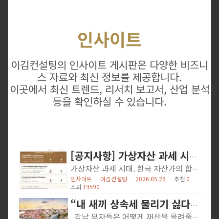
인사이트
이김컨설팅의 인사이트 게시판은 다양한 비즈니
스 자료와 최신 정보를 제공합니다.
이곳에서 최신 트렌드, 리서치 보고서, 산업 분석
등을 확인하실 수 있습니다.
[공지사항] 가상자산 과세 시대, 한국 자산가의 합법적 선택지 — 싱가포르 법인 구조
가상자산 과세 시대, 한국 자산가의 합법적 선택지 — 싱가포르 법인 구조 법인세 17%·자본이득 비과세 원칙·국제 정보교환 체계 정합성 — 싱가포르 구조가 제공하는 것 시행(2027-01-01)을 앞두고 한국 가상자산 양도소득세는 2027년 1월 1일 시행으로 확정됐다.1 2024년 12월 소득세법 개정에 따라 세 번째이자 마지막 유예가 이뤄졌고, 시행 후에는 연 250만원 초과 양도소득에 대해 기타소득 분리과세 형태로 지방세 포함 22% 세율이 적용된다. 시행일 이전 보유분의 취득가액은 2026년 12월 31일 시가와 실제 취득가액 중 큰 금액으로 산정된다.1 신고와 세율 자체보다 본질적인 질문은 따로 있다. "나의 자산은 지금 어느 관할(jurisdiction)에서 관리되고 있으며, 시행(2027-01-01)을 앞둔 지금의 구조가 앞으로 10년의 의사결정에도 적합한가?" 1. 신고만의 문제가 아니다 — 거주자 판정의 함정 한국 거주자(tax resident)로 판정되는 한, 국내 가상자산 거래소뿐 아니라 해외 거래소에서의 처분 차익도 한국 과세 대상이다. 또한 일정 요건 충족 시 해외금융계좌 신고(HOFA) 와 국가 간 금융정보 자동교환(CRS) 의 적용을 받는다. 즉, 해외에 계좌만 옮기는 방식의 "회피"는 사실상 불가능하다. HOFA는 이미 시행 중이며 가상자산을 포함한다. 거주자·내국법인이 보유한 해외금융계좌 잔액 합계가 해당 연도 매월 말일 중 어느 하루라도 5억 원을 초과하면, 다음 해 6월에 관할 세무서에 신고해야 한다. 거래소·기관 수탁형 해외계좌는 신고 대상이며, 미신고·과소신고 시 금액의 10% (한도 10억 원) 과태료가 부과된다.2 문제는 단순 신고가 아니라 구조다. 개인 명의로 가상자산을 직접 보유·운용하는 한, 발생하는 모든 처분소득·평가차익은 개인 종합소득의 일부로...
인사이트
ㆍ
이김컨설팅
ㆍ
2026.05.29
ㆍ
추천
0
ㆍ
조회
19590
“내 새끼 상속세 물리기 싫다” 1000억 부자 포르투갈 간 이유 [강남 부자 절세법①] (출처: 중앙일보)
강남 부자들은 어떻게 재산을 물려줄까요? 다양한 절세법을 활용합니다. 정부가 상속세 최고세율을 낮추고 자녀 공제를 올리는 개편안을 내놨지만, 야당 반응은 시큰둥한 상황. 1000억원 이상 자산가나 수백억원대 부자들이 대물림을 위해 무엇을 언제 어떻게 하는지, 이들을 상담하는 강남의 은행 관계자와 세무사·변호사 등을 통해 파악한 정보를 알려드립니다. 부자만 이런 고민이 필요하다고 생각하면 오산입니다. 그래서 아파트 한 채를 물려주더라도 큰돈을 아끼는 묘수를 다음 주에 소개합니다. 개인정보 노출을 피하려고 실명을 공개하지 않습니다. 포르투갈이 고액 자산가의 투자 이민 지역으로 뜨고 있다. 포르투갈 포르투의 명소 루이1세 다리. 중앙포토 서울 강남에 살며 1000억원대 자산을 일군 김모(55)씨는 일찍 물류사업에 뛰어들어 성공했다. 이후 창고 임대업 등으로 확장하며 자산을 늘렸다. 돈은 벌었지만 가까운 사람이 등을 돌리는 것과 세금 문제가 늘 골칫거리였다. 이 스트레스에서 벗어나고 싶어 비교적 젊은 나이에 사업을 접기로 했다. 효과적인 은퇴법을 고민하던 그가 내린 결론은 이민. 한국에 있으면 내야 할 세금이 매우 컸기 때문이다. 김씨의 자산 규모는 최고세율 구간이라 상속세 50%를 내야 하는데, 자녀가 한 명이어서 절세 방법이 마땅치 않았다. 늦기 전에 새로운 인생을 살아보고 싶다는 생각도 있어 이민 얘기를 꺼냈는데, 아내도 동의했다. 처음에는 한국과 가까운 싱가포르 이민을 고려했다가 최종적으로 비교적 절차가 덜 까다로운 포르투갈을 택했다. 날씨가 온화해 살기에도 좋을 것 같았다. 포르투갈 영주권을 얻으면 국내 자산을 대부분 옮겨갈 수 있다. 재산을 물려주는 망자가 국내 비거주자이고 해외에 재산이 있으면...