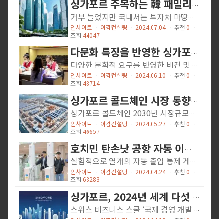
싱가포르 주목하는 韓 패밀리 오피스 (출처: 인베스트 조선)
거부 늘었지만 국내서는 투자처 마땅찮아 금융 허브에 세제 혜택 큰 싱가포르 부상 김봉진 배민 창업자 등 韓 큰손 활동 주목 한국 자산가들의 싱가포르에 대한 관심이 커지고 있다. 패밀리 오피스라 불리는 큰손 투자자들은 정체하는 한국 시장을 대신할 곳을 찾고 있는데 싱가포르가 부상하고 있는 모습이다. 싱가포르는 아시아에서 가장 선진화한 금융 시스템과 패밀리 오피스 지원 제도를 갖추고 있어 한국 거부들의 눈길을 계속 끌어모을 것으로 보인다. 한국 경제 규모와 M&A 시장이 성장하면서 수천억원에서 많게는 조단위 자금을 손에 쥐게 되는 개인들이 생겨났다. 이들은 큰 돈을 운용하기 위해 전문가들을 영입하고 조직을 꾸렸는데 이것이 패밀리 오피스다. 이민주 에이티넘 회장이 한국 패밀리 오피스의 창시자 격이고, 이 뒤를 따르는 성공한 창업자들이 점점 늘고 있다. 한국의 패밀리 오피스는 설립할 때는 큰 주목을 받지만 이후엔 관심에서 멀어지는 경우가 많다. 말 그대로 가족의 자산을 관리하는 역할이니 주목도가 떨어지기도 하지만 두드러진 활약은 하지 못했다 볼 수도 있다. 중책을 기대하고 합류한 M&A 전문가가 1년도 되지 않아 이탈했다거나, 사람을 믿지 못하는 자산가가 직접 자산을 보러 다녔다는 등 이야기가 회자되기도 한다. 최근 한국 시장의 성장성과 역동성은 전보다 줄어든 분위기다. 창업한 기업을 팔고 나면 다시 투자처를 찾아야 하는데 그런 자산을 찾기 쉽지 않다. 웬만한 기업을 사고 팔아선 세금 문제만 커지기 때문에 비슷한 사업을 다시 창업하거나 부동산을 보는 정도에 그치는 사례가 많다. 투자 성과보다는 개인이 어떤 부동산을 구입했다는...
인사이트
ㆍ
이김컨설팅
ㆍ
2024.07.04
ㆍ
추천
0
ㆍ
조회
44047
다문화 특징을 반영한 싱가포르의 네일 시장 (KOTRA 해외시장뉴스)
다양한 문화적 요구를 반영한 비건 및 할랄 인증 네일 제품 확대 소비자 경험 중시 트렌드를 활용한 네일 서비스 마케팅 주거지에서 합법적으로 운영되는 싱가포르의 홈 네일 살롱 싱가포르 네일 시장 규모 Statista 자료에 따르면, 싱가포르 네일 산업(네일 폴리시, 네일 젤, 탑코트 기준)의 매출 규모는 2023년에 2000만 달러로 전년 대비 소폭 성장했으며, 2024년에도 유사한 수준일 것으로 전망됐다. 향후 5년간 싱가포르 네일 시장은 연평균 1.17%(CAGR 2024-2028) 성장할 것으로 보인다. < 싱가포르 네일 시장 판매 매출 현황 및 전망 > (단위: US$ 백만) 주: 광택제, 탑코트 등 손톱용 미용 제품 기준(네일케어 제품, 네일케어 서비스, 천연제품은 제외) [자료:statista] 글로벌 시장 조사 기관 Global Trade Atlas 통계에 따르면, 2023년 기준 싱가포르의 네일 제품의 주요 수입국은 프랑스이며, 점유율은 41.9%다. 그 뒤를 이어 미국 (22.03%), 중국(11.37%), 독일(9.06%), 한국(3.49%) 순으로 수입 규모가 컸으며 한국의 점유율은 약 3.5%로 나타났다. 싱가포르 네일 제품 수입은 2021년에는 전년 대비 4% 정도 증가했으나, 2022년에는 20% 가까이 증가하며큰 폭의 증가세를 보였다. 2023년 기준으로도 전년 대비 수입액이 8% 가량 늘어났다. < 싱가포르 네일 제품 수입 규모 및 상위 5개국 수입동향 (HS 코드 330430기준) > (단위: US$, %) 순위 국가 수입규모 비중 2021 2022 2023 2024 (1-3월) 2021 2022 2023 2024 (1-3월) 1 프랑스 2,126,664 1,586,180 2,884,827 561,414 40 24.90 41.91 35 2 미국 821,375 1,067,556...
인사이트
ㆍ
이김컨설팅
ㆍ
2024.06.10
ㆍ
추천
0
ㆍ
조회
48714
싱가포르 콜드체인 시장 동향 (KOTRA 해외시장뉴스)
싱가포르 콜드체인 2030년 시장규모약 56억9000만 미국달러로 전망 합작 투자, 기술 교류 등 협력 기대 한국의 K콘텐츠를 대표하는 K-Pop과 K-Drama를 넘어 이제는 한국의 농수산물과 식품도 해외로 뻗어나가고 있다. 이에 한국에서는 식품 수출을 위한 유통 인프라 구축이 이뤄지고 있으며, 인천항만공사(IPA)는 인천신항 배후단지 내 ‘콜드체인 특화구역’을 늦어도 오는 7월에는 착공할 계획이다. 싱가포르 역시 식품 수입 의존도가 높고 동남아 물류 허브로서 환적항 역할을 하고 있어 콜드체인 기능에 주목하고 있다. 참고로, ‘콜드체인’이란, 온도에 민감한 제품 및 상품을 포장, 운송, 취급, 저온저장, 유통, 최종 배달까지 신선하게 배송하는 물류시스템으로 신선식품뿐만 아니라 온도 관리가 필요한 의약품, 전자제품 등으로 영역이 확장되고 있다. 콜드체인 시장 규모 싱가포르는 동남아시아의 핵심 교통 및 물류 중심지로서 항공, 해상, 육상을 아우르는 교통 연결성이 우수한 국가로 평가된다. 선박 및 공항 물류 터미널 시설과 같은 인프라를 바탕으로 아태지역을 오가는 물류 허브이며, 그 중에서도 콜드체인 기능을 활용해 온도에 민감한 제품을 환적하기에 좋은 조건을 가지고 있다. 시장조사기관인 블루위브컨설팅에 따르면, 2023년 기준 싱가포르 콜드체인 물류시장 규모는 약 42억7000만 미국 달러로 나타났다. 또한, 싱가포르 콜드체인 물류시장의 연평균 성장률은 6.7%(CAGR 2023-2027F)로 2030년에는 56억9000만 미국 달러에 이를 것으로 전망했다. 이러한 전망에 대한 근거로 해당 컨설팅사는 싱가포르의 지리적 위치 때문만 아니라 ‘식음료 및 의약품과 같은 부패성 제품에 대한 수요 증가’, ‘헬스케어 및 식품산업의 확대’ 등을 꼽았다. <싱가포르 콜드체인 물류 시장 규모> (단위: US$ 십억) [자료: BlueWeave Consulting] 콜드체인...
인사이트
ㆍ
이김컨설팅
ㆍ
2024.05.27
ㆍ
추천
0
ㆍ
조회
46657
호치민 탄손낫 공항 자동 이민 게이트 시범운영
실험적으로 열개의 자동 출입 통제 게이트가 호치민시 탄 손 낫 공항에 서비스에 도임되었으나 외국인 방문객에게는 아직 적용되지 않았습니다. 호치민시 탄 손 낫 공항에서 이민부가 운영하는 자동 이민 게이트, 즉 '오토게이트'는 2023년 8월 초부터 사용되기 시작했습니다. 각 게이트는 두 개의 레이어로 이루어져 있습니다. 첫 번째는 승객에게 여권의 개인 정보 페이지와 탑승권을 스캔하도록 요청하고, 두 번째는 승객의 얼굴 사진을 찍고 지문을 스캔합니다. 오토게이트를 통해 이민을 심사하면 승객들은 더 이상 세관 담당자가 여권의 도장을 찍어주지 않아도 됩니다. 전체 과정은 1분 이내에 완료될 것으로 예상됩니다. 오토게이트는 현재 국내로 입국하는 모든 베트남 시민에게 개방되어 있습니다. 베트남을 떠나는 경우, 게이트는 외교나 공무용 여권 또는 비행기 승무원을 위해 개방됩니다. 외국인의 경우, 오토게이트는 영구적이거나 임시 거주 카드를 소지한 사람들에게 출국하는 경우에만 개방됩니다. 베트남으로 입국하는 외국인은 게이트를 사용할 수 없습니다. 탄 손 낫 공항은 베트남에서 가장 바쁜 공항으로, 일 평균 6만~7만 명의 승객이 이용합니다. 오토게이트는 또한 뇌바이, 다낭, 침란, 푸 쿡 공항에서 시범 운영되고 있습니다. 시범 기간이 얼마나 지속될지는 명확하지 않습니다. 출처: VnExpress https://e.vnexpress.net/news/news/traffic/automatic-immigration-gates-open-at-tan-son-nhat-airport-4639276.html
인사이트
ㆍ
이김컨설팅
ㆍ
2024.04.24
ㆍ
추천
0
ㆍ
조회
63283
싱가포르, 2024년 세계 다섯 번째 스마트한 도시로 선정되
스위스 비즈니스 스쿨 ‘국제 경영 개발 연구소 International Institute for Management Development (IMD)’가 발표한 ‘2024년 스마트 도시 지수’에 따르면, 싱가포르가 세계에서 다섯 번째로 스마트한 도시로 선정되었습니다. 이 지수는 4월 9일 발표되었으며, 142개 도시를 대상으로 평가되었습니다. 이 지수에 따르면 싱가포르는 아시아에서 가장 스마트한 도시, 세계 최고 10위 안에 드는 유일한 아시아 국가입니다. 이 평가는 일반적으로 도시 내에서 기술이 어떻게 활용되고 있는지를 평가하는데, 싱가포르는 기본 위생 시설, 대중교통 및 공공 안전 분야에서 뛰어난 점수를 기록했습니다. 전 세계에서 가장 스마트한 도시는 취리히가 차지했으며, 그 뒤를 오슬로, 캔버라, 제네바가 이었습니다. 아시아에서 싱가포르를 제외한 다른 다섯 개 도시가 상위 20위 안에 들었는데, 베이징이 13위, 타이페이가 16위, 서울이 17위, 그리고 홍콩이 20위를 기록했습니다. Table with 2 columns and 21 rows. Ranking City 1 Zurich 2 Oslo 3 Canberra 4 Geneva 5 Singapore 6 Copenhagen 7 Lausanne 8 London 9 Helsinki 10 Abu Dhabi 11 Stockholm 12 Dubai 13 Beijing 14 Hamburg 15 Prague 16 Taipei 17 Seoul 18 Amsterdam 19 Shanghai 20 Hong Kong 출처 : https://www.straitstimes.com/singapore/singapore-is-5th-smartest-city-in-the-world-top-in-asia-global-index