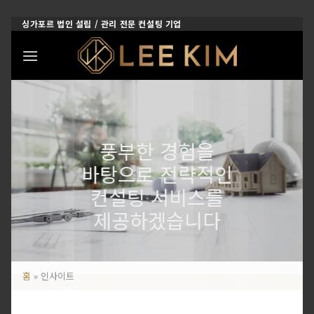
Skip
싱가포르 법인 설립 / 관리 전문 컨설팅 기업
to
content
풍부한 경험을
바탕으로 전략적인
컨설팅 서비스를
제공하겠습니다
홈
»
인사이트