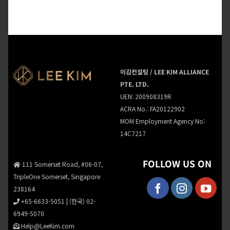
이김컨설팅 / LEE KIM ALLIANCE
PTE. LTD.
UEN: 200908319R
ACRA No.: FA20122902
MOM Employment Agency No:
14C7217
FOLLOW US ON
111 Somerset Road, #06-07,
TripleOne Somerset, Singapore
238164
+65-6633-5051
|
(한국) 02-
6949-5070
Help@LeeKim.com