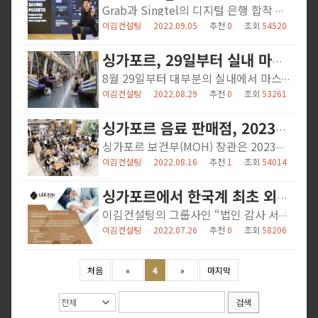
Grab과 Singtel의 디지털 은행 합작 회사인 GXS Bank는 지난 수요일(8월 31일) 소매 시장을 위한 싱가포르 최초의 디지털 은행을 출시했습니다. 싱가포르는 이미 DBS Group Holdings 및 OCBC와 같은 디지털에 정통한 은행을 많이 보유하고 있지만 Grab은 "Z세대" 고객과 Grab 비즈니스의 핵심을 형성하는 긱워커(Gig worker)들에게 어필하는 것을 목표로 하고 있습니다. GXS 저축 계좌는 9월 5일부터 Apple의 앱 스토어와 Google Play 스토어에서 사용할 수 있으며 GXS, Grab 및 Singtel의 일부 직원과 은행 고객을 시작으로 향후 점진적으로 출시될 예정입니다. GXS는 연 최대 1.58%의 일일 이자 예금을 제공하며 최소 예금에 대한 요구 사항은 없을 것이라고 발표했습니다. [caption id="attachment_7521" align="aligncenter" width="1024"] Grab-Singtel 디지털 은행(GXS Bank)[/caption] 출처: 싱가포르 무역관 뉴스레터 https://www.channelnewsasia.com/business/grab-sintel-digital-bank-gxs-savings-account-daily-interest-2912616 https://www.gxs.com.sg/
이김컨설팅
ㆍ
2022.09.05
ㆍ
추천
0
ㆍ
조회
54520
싱가포르, 29일부터 실내 마스크 착용 의무 폐지
8월 29일부터 대부분의 실내에서 마스크 착용 의무가 해제됩니다. 싱가포르 Lawrence Wong 부총리는 지난 8월 24일 의료 시설, 주거 요양 시설, 구급차, 그리고 병원과 폴리클리닉 내의 실내 시설에서는 마스크 착용이 의무라고 덧붙였습니다. 이외에도 MRT, LRT, 공공 버스 및 버스 인터체인지 및 MRT 플랫폼에서의 탑승 구역과 같은 실내 시설에서도 착용해야 됩니다. 한편, 공항에서의 마스크 착용과 스쿨버스, 개인버스 서비스, 택시와 같은 개인 교통 수단에서의 마스크 착용은 선택사항입니다. 싱가포르 보건부(Ministry of Health, MOH)는 COVID-19 규제의 추가적인 완화는 높은 백신 접종률과 바이러스에 대한 인구의 회복력이 높아졌기 때문이라고 밝혔습니다. [caption id="attachment_7451" align="aligncenter" width="675"] From Aug 29, masks not needed in Singapore except on public transport and in hospitals, clinics[/caption] 출처: 싱가포르 무역관 뉴스레터 https://www.straitstimes.com/singapore/from-aug-29-masks-not-needed-in-singapore-except-on-public-transport-and-in-hospitals-clinics
이김컨설팅
ㆍ
2022.08.29
ㆍ
추천
0
ㆍ
조회
53261
싱가포르 음료 판매점, 2023년 말까지 설탕과 포화지방 메뉴에 표기 필수
싱가포르 보건부(MOH) 장관은 2023년 말까지 커피, 주스, 버블티 등 설탕과 포화지방 함량이 높은 음료를 판매하는 국내 소매점을 대상으로 메뉴에 영양 등급 마크를 붙이도록 요구할 것이라고 밝혔습니다. 이는 2022년 12월 30일부터 적용될 설탕과 포화 지방 함유량이 높은 포장 음료에 Nutri-Grade를 표시해야 하는 것에 대한 요구에 따른 것입니다. 참고로 이는 당뇨병과의 전쟁에서 국내 소비자의 식단과 설탕 섭취 영향을 고려한 정부의 ‘Healthier SG’ 노력의 일부입니다. 출처: 싱가포르 무역관 뉴스레터 https://www.straitstimes.com/singapore/health/drinks-outlets-must-label-beverages-high-in-sugar-saturated-fat-on-their-menus-by-end-2023
이김컨설팅
ㆍ
2022.08.16
ㆍ
추천
1
ㆍ
조회
54014
싱가포르에서 한국계 최초 외부회계 감사 라이센스 취득
이김컨설팅의 그룹사인 “법인 감사 서비스” 전문 독립 법인 “Lee Kim Audit Pac” 입니다. 당사는 싱가포르 최초 한국인 감사 법인이며 유일한 한국계 감사 법인으로한국어 지원이 가능하며, 15년 이상의 회계, 감사 경력을 가진 공인 회계사를중심으로 최고 수준의 회계감사 및 회계자문 서비스를 제공합니다. 주요 서비스 연단위 법정 감사 특수 목적 감사 인증 쇼핑몰 입점기업 매출리포트 기업실사 내부통제 시스템 진단 기업가치평가 [법정 감사 서비스 ] 고객사가 싱가포르 재무보고 기준 (FRS)에 따라 재무제표를 적절하게 작성 및 기록하고 있는지를 평가하는 감사 서비스를 제공하고 있습니다. ▣ 전문 경력 및 자격 현황 싱가포르 공인 회계사 (ISCA) 싱가포르 공인회계사협회 실무위원 싱가포르 공인 세무사 (SCTP) 말레이시아 회계사 협회 공인 회계사 (MIA) 111 Somerset Road, #06-01 TripleOne Somerset, Singapore 238164 +65-6633-5051 | 070-4327-3950 Help@LeeKimAudit.com https://LeeKimAudit.com
이김컨설팅
ㆍ
2022.07.26
ㆍ
추천
0
ㆍ
조회
58206
처음
«
4
»
마지막
검색