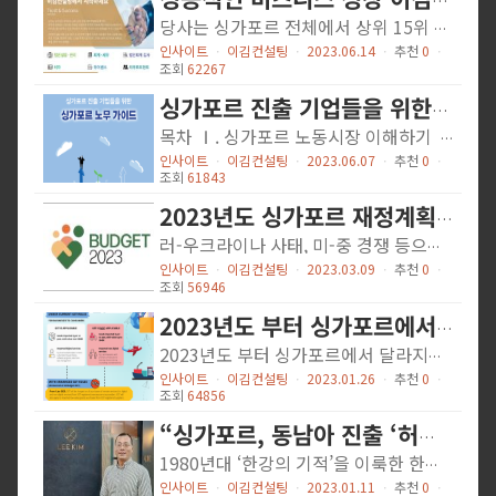
성공적인 비즈니스 성장 이김컨설팅에서 시작하세요
당사는 싱가포르 전체에서 상위 15위 회계/세무 컨설팅업체이며, 한국계 업체로는 1위이며, 최초로 유일하게 한국계 외부회계감사법인(Audit Firm) 라이센스를 보유하고 있는 회사로서 약 90% 이상의 시장 점유율을 가지고 있습니다. 2009년 설립 이후 15년 동안 싱가포르에 진출한 한국의 대부분의 한국 상장회사와 주요 기업들 250여개 포함, 1,000 여개의 싱가포르 고객사 보유 (싱가포르, 베트남, 홍콩, 한국 지사 운영중)
인사이트
ㆍ
이김컨설팅
ㆍ
2023.06.14
ㆍ
추천
0
ㆍ
조회
62267
싱가포르 진출 기업들을 위한 싱가포르 노무 가이드 2023 (자료 출처 : KOTRA 싱가포르 무역관)
목차 Ⅰ. 싱가포르 노동시장 이해하기 1. 싱가포르 노동시장 현황 2. 고용비자 종류 및 특징 3. 최근 트렌드 Ⅱ. 싱가포르 노동법 이해하기 1. 채용공고 2. 근로계약 3. 비자신청 (1) Employment Pass [EP] (2) S Pass [SP] (3) Work Permlt [WP] 4. 인력관리 (1) 근로시간 (2) 공휴일 (3) 휴가(연차, 병가, 출산휴가, 육아휴직, 등) (4) 외국인력 관리 (비자갱신, 등) 5. 계약종료 (1) 퇴사 또는 해고 사전통보 (2) 사전통보 없는 퇴사 또는 해고 (3) 근로자의 부당행위에 의한 해고 처리 (4) 부당해고에 대한 대응 (5) 비자 취소 Ⅲ. 주요 노동분쟁사례 살펴보기 1. 산업재해 2. 외국직원의...
인사이트
ㆍ
이김컨설팅
ㆍ
2023.06.07
ㆍ
추천
0
ㆍ
조회
61843
2023년도 싱가포르 재정계획 (Budget 2023)
러-우크라이나 사태, 미-중 경쟁 등으로 대내외 불확실성이 커지는 가운데 2023년 싱가포르 경제성장률은 0.5~2.5%에 머물 것으로 전망된다. 지난 2월 14일 싱가포르의 Lawrence Wong 부총리 및 재무장관은 ① 사회안전망 확대, ② 지속가능한 성장, ③ 회복 탄력적인 사회(Resilient Society)를 목표로 하는 2023년 예산안(Budget 2023)을 발표하며 싱가포르 경제 및 사회 내실 다지기에 나섰다. 올해 싱가포르는 코로나19 제한 조치가 전면 완화됨에 따라 코로나 관련 정부 지원금을 축소할 예정이다. 가령 4월 1일부터 코로나19로 인한 치료비는 일부만 지원되며 코로나19 검사비 또한 유료로 전환된다. 다만, 2023년에는 물가 상승으로 어려움을 겪는 시민들의 생계비 지원에 나설 예정이다. 싱가포르 정부는 세수 확보를 위해 2023년 1월 1일부 GST(부가세)를 전년 7%에서 8%로 인상한 바 있다. 인플레이션으로 인한 충격을 완화하기 위해 저소득층, 노인, 신혼부부 등 사회 취약계층에 대한 여러 생계 지원 프로그램을 확대할 계획이다. 아울러, 국가생산성 제고를 위해 보다 적극적인 움직임을 보이고 있다. 싱가포르 정부는 2023년 국가생산성 펀드(National Productivity Fund)의 투자 유치 기능을 강화하고 외국인 장기 비자(Overseas Networks and Expertise, ONE) 제도를 도입하였다. 2022년에 사회경쟁력 향상을 위해 시행했던 조치들에서 더 나아가 2023년에는 보다 적극적으로 해외 자본을 유치하고자 하는 것이다. 세수 확보를 위한 노력은 지속될 예정이다. 올해 싱가포르는 럭셔리 주택에 대한 인지세, 럭셔리 자동차에 대한 등록비 등 간접세를 인상하며 재정 적자를 완화하고 지속가능한 재정 상태를 유지하고자 노력하고 있다. 싱가포르 FY 2022 재정 현황 돌아보기 주: FY 2022는 싱가포르의...
인사이트
ㆍ
이김컨설팅
ㆍ
2023.03.09
ㆍ
추천
0
ㆍ
조회
56946
2023년도 부터 싱가포르에서 달라지는 부분들
2023년도 부터 싱가포르에서 달라지는 부분들 싱가포르 정부는 2023년부터 여러가지 사항들이 변경되거나 추가되는데, 우리 한인들과 한인 기업들에 관계되는 주요 사항들을 점검하고, 앞으로 달라지는 주요한 내용에 대해 안내 드리려고 합니다. 2023년도부터 달라지는 가장 큰 부분은 GST(Goods and Service Tax: 부가가치세)의 인상 및 개인 소득세의 인상, EP 신청 및 갱신에 대한 변경 부분들입니다. 이는 코로나로 인한 싱가포르의 세수 부족을 메우고, 향후 이와 유사한 코로나 등의 위기 상황 발생시에 대응하기 위함이며, 장기적으로는 고령화 시대에 대비하고, 나아가서 싱가포르인의 고용을 늘리고 외국인들의 유입을 억제하려는 정책과, 장기적으로 세수를 높여나가려는 정부 정책을 포함하고 있습니다. * 2023년부터 적용되는 대표적인 변경 내용 GST의 점진적 증가: 2023년부터 8%의 GST, 2024년 9% GST로 점진적 인상 기존 온라인 판매시 $400 이하는 면세였으나, 2023년 부터는 8%과세, 2024년 부터는 9% 과세함 고소득자의 개인소득세 상한선 증가: 기존 최대 22% 에서 최대 24%로 증가 고령사회의 대비로, 만 55세부터 만 70세까지의 CPF 납부 비율 증가 EP(취업비자)의 점수제도 도입으로 EP갱신이 까다로워 짐 GST의 점진적 증가: 2023년부터 8%의 GST, 2024년 9% GST로 점진적 인상싱가포르 재정부의 발표에 따라 GST 요율이 2023년, 2024년 두 차례에 걸쳐 하기와 같이 인상된다. 2023년 1월 1일부로 7% → 8% 인상 2024년 1월 1일부로 8% → 9% 인상 따라서 GST 등록 사업체는 Invoicing 및 회계 시스템을 업데이트하고 GST 인상이 미치는 영향을 고객에게 명확하게 전달하는 등 다가오는 세율...
인사이트
ㆍ
이김컨설팅
ㆍ
2023.01.26
ㆍ
추천
0
ㆍ
조회
64856
“싱가포르, 동남아 진출 ‘허브’…세금·리스크 적어” - 이코노미조선
1980년대 ‘한강의 기적’을 이룩한 한국은 싱가포르, 홍콩, 대만 등과 함께 ‘아시아의 네 마리 용’으로 불리며 전 세계의 관심을 끌었다. 약 40여년이 지난 지금, 네 마리 용의 성적표는 뚜렷하게 갈리는 양상을 보이고 있다. 대만은 2000년대 이후 성장 둔화를 겪으며 경쟁에서 뒤처지기 시작했고, 지난 몇년간 정치적 불안정을 경험한 홍콩은 아시아 금융 중심지로서의 위상을 잃어가고 있다. 반면 싱가포르는 아시아의 금융·산업 허브로서 눈부신 성장세를 보이고 있다. 작은 국토에 자원도 부족한 싱가포르가 꾸준히 발전하며 코로나19 팬데믹(pandemic·감염병 대유행) 상황에에도 새롭게 도약하고 있는 이유는 뭘까. 이코노미조선이 그 비결을 들여다봤다. [편집자 주] 이영상 이김컨설팅 대표 경북대 공과대 전자공학, 미국 카네기멜런대최고경영자(CEO) 과정 수료, 연세대 경영대학원 경영정보학 석사, 현 싱가포르 한인회 부회장,전 삼성물산 IT사업개발팀장 사진 이김컨설팅전 세계에서 가장 기업을 경영하기 좋은 나라는 어디일까. 어느 한 나라만을 딱 집을 순 없지만, 싱가포르는 친기업 정책을 펼치는 대표적인 나라로 꼽힌다. 싱가포르에서는 1~2영업일이면 법인을 설립할 수 있다. 자본금은 1싱가포르달러(약 900원)를 넘기만 하면 요건이 충족된다. 대부분의 국가와 이중과세방지 조약(DTA), 세금 감면 협정 등을 체결한 덕분에 싱가포르에서 다른 국가로의 진출도 용이하다. 이러한 정책을 배경으로 싱가포르는 2020년까지 세계은행(World Bank)이 발표한 ‘기업 환경 평가’에서 최상위권을 유지해왔다. 정부 정책이 기업 투자에 얼마나 매력적으로 작용하는지 비교한 해당 평가에서 2006년부터 10년간 1위를 차지했고, 2019년까지도 2위 밖을 벗어나지 않았다. 영국 경제 주간지 ‘이코노미스트’ 산하 경제연구소인 이코노미스트인텔리전스유닛(EIU)이 발표한 ‘향후 5년간 기업 환경 평가...
인사이트
ㆍ
이김컨설팅
ㆍ
2023.01.11
ㆍ
추천
0
ㆍ