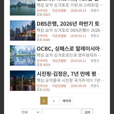
핵심 요약 싱가포르 기반 AI 스타트업 핀츠AI(Pints AI)가 틴 맨 캐피털(Tin Men Capital) 주도로 720만 달러(약 56억원) 프리시리즈A 투자를 유치했습니다. 동사의 오토쏘트(Autothought) 시스템은 금융기관의 언더라이팅, 클레임 처리, 고객 온보딩을 자동화하며 규제 검토용 감사 추적을 생성합니다. 현재 12개 금융기관에서 사용 중이며, 온보딩 시간을 70% 단축하는 성과를 거뒀습니다. 상세 내용 핀츠AI는 SBI 벤 캐피털(SBI Ven Capital)이 공동 리드투자자로 참여한 가운데 720만 달러 규모의 프리시리즈A 투자를 성공적으로 마감했습니다. 이번 투자에는 SEEDS, NTUitive, SUTD 벤처펀드, 테니티(Tenity) 등도 참여했습니다. 동사의 핵심 제품인 오토쏘트(Autothought)는 코어뱅킹 및 보험 시스템과 연결되어 소규모 언어모델, 프론티어 모델, 오픈소스 시스템 전반에 걸쳐 업무를 라우팅합니다. 모든 AI 지원 결정을 기록하고 불확실한 결과물을 인간 검토를 위해 플래그 처리하는 것이 특징입니다. 현재 싱가포르, 인도, 홍콩, 미국의 12개 금융기관이 이 플랫폼을 사용하고 있으며, 고객들은 총 1,300만 달러(약 168억원)를 절약했습니다. 언더라이팅 시간은 40% 단축되었고, 온보딩 시간은 70% 단축되는 성과를 보였습니다. 핀츠AI는 고객 기관 내부에 직접 엔지니어를 파견해 시스템을 코어뱅킹 및 보험 인프라와 통합하는 서비스도 제공합니다. 이번 투자금은 아시아태평양 및 중동 지역 확장, 인력 채용, 규제 환경을 위한 거버넌스 및 감사 도구 개발에 사용될 예정입니다. 시사점 규제 준수 AI 솔루션의 부상: 금융권에서 AI 도입 시 가장 큰 장벽인 규제 준수 문제를 해결하는 솔루션이 높은 밸류에이션을 받고 있어, 한국 핀테크 기업들도 유사한 접근이 필요합니다. 아시아 금융 AI 시장...
인사이트
ㆍ
이김컨설팅
ㆍ
2026.06.15
ㆍ
추천
0
ㆍ
조회
3605
DBS은행, 2026년 하반기 토큰화 실물금 투자상품 출시
핵심 요약 싱가포르 DBS은행이 2026년 하반기부터 개인고객을 대상으로 토큰화된 실물금 투자상품을 디지뱅크를 통해 제공한다고 발표했습니다. 각 토큰은 DBS가 싱가포르 전용 금고에 보관하는 실물금 1그램(약 200싱가포르달러)을 담보로 하며, 싱가포르 최초로 단일 플랫폼에서 토큰화된 실물금을 디지털로 접근, 보유, 거래할 수 있게 됩니다. 상세 내용 DBS는 6월 11일 발표에서 'DBS 실물금 토큰'을 올해 말부터 디지뱅크를 통해 일반 개인고객에게 제공한다고 밝혔습니다. 은행은 토큰화, 발행, 유통, 관리 전 과정을 자체적으로 처리하며, DBS 디지털거래소(DDEx) 상장도 검토하고 있다고 전했습니다. DBS는 2013년부터 자산관리 고객을 대상으로 실물금 투자 서비스를 제공해왔으나, 지금까지는 기관투자자와 공인투자자에게만 접근이 제한되어 있었습니다. 이번 토큰화 서비스로 일반 개인투자자도 소액으로 실물금 투자가 가능해집니다. 제임스 탄 DBS 투자상품자문 그룹헤드는 "금은 최근 몇 년간 안전자산이자 불확실한 시기의 핵심 분산투자 수단으로서 지속적인 가치를 보여주고 있다"며, 금값이 2026년 초 온스당 5,600달러로 사상 최고치를 기록했다고 언급했습니다. 시사점 디지털 자산 접근성 확대: 기존 고액 투자자 전용이던 실물금 투자가 토큰화를 통해 소액 투자자에게도 개방되어, 한국 투자자들의 싱가포르 금융상품 선택폭이 넓어질 전망 블록체인 금융 혁신: 전통 은행의 토큰화 서비스 도입은 아시아 디지털 자산 시장의 성숙도를 보여주며, 한국 금융기관들에게도 벤치마킹 기회 제공 안전자산 투자 기회: 금값 상승 추세와 경제 불확실성 속에서 실물금 토큰은 한국 투자자들의 자산 분산화 전략에 유용한 도구가 될 수 있음 출처: Singapore Business Review #DBS은행 #토큰화 #실물금 투자 #싱가포르 금융 #디지털 자산
인사이트
ㆍ
이김컨설팅
ㆍ
2026.06.11
ㆍ
추천
0
ㆍ
조회
4449
OCBC, 싱패스로 말레이시아 법인계좌 원격 개설 서비스 시작
핵심 요약 싱가포르인과 영주권자가 이제 싱패스(Singpass) 디지털 신분증을 활용해 OCBC 말레이시아 웹사이트에서 직접 법인계좌를 개설할 수 있게 되었습니다. 이는 싱패스가 싱가포르 외부 서비스에 활용되는 최초 사례로, 기존 2-3주 소요되던 계좌 개설 절차를 대폭 단축시킬 것으로 예상됩니다. OCBC는 조호르-싱가포르 경제특구(SEZ) 활성화로 말레이시아 진출 중소기업이 증가하는 추세에 맞춰 이 서비스를 도입했다고 밝혔습니다. 상세 내용 OCBC 말레이시아는 6월 11일부터 싱패스를 통한 원격 신원인증으로 법인계좌 개설 요건을 충족할 수 있다고 발표했습니다. 기존에는 대부분의 금융기관이 수동 서류 제출이나 직접 지점 방문을 요구했으나, 이제는 디지털 프로세스만으로 계좌 개설이 가능해졌습니다. 싱가포르와 말레이시아 양국에서 OCBC 법인계좌를 보유한 고객은 단일 로그인(Single Sign-On)을 통해 하나의 대시보드에서 모든 계좌를 관리할 수 있습니다. 이는 양국 간 사업을 운영하는 기업들에게 상당한 편의성을 제공할 것으로 보입니다. OCBC 글로벌거래은행 부책임자 카르멘 찬(Carmen Chan)은 "조호르-싱가포르 경제특구가 추진력을 얻으면서 싱가포르 이사진을 둔 말레이시아 중소기업 서비스가 증가하고 있다"며 "최근 중소기업 해외진출 지원 확대 예산 발표에 따라 이러한 증가세가 지속될 것으로 예상한다"고 말했습니다. 시사점 동남아 진출 기업의 금융 접근성 향상: 한국 기업들도 싱가포르를 거점으로 말레이시아 진출 시 보다 간편한 금융 서비스 이용 가능 디지털 금융 서비스 확산: 코로나19 이후 가속화된 비대면 금융 서비스가 국경을 넘어 확산되는 추세 양국 간 경제 통합 심화: 조호르-싱가포르 경제특구 발전과 함께 금융 인프라 통합도 가속화될 전망 출처: Singapore Business Review #싱가포르 금융 #말레이시아 진출...
인사이트
ㆍ
이김컨설팅
ㆍ
2026.06.11
ㆍ
추천
0
ㆍ
조회
4634
시진핑·김정은, 7년 만에 평양 정상회담으로 북중 관계 강화 합의
핵심 요약중국 시진핑 국가주석이 7년 만에 북한을 국빈 방문해 김정은 북한 국무위원장과 정상회담을 갖고 양국 관계 발전에 합의했다고 조선중앙통신이 보도했습니다. 양 정상은 정치, 경제, 문화 분야에서 협력을 확대하고 양국 관계를 새로운 차원으로 발전시키기로 했습니다. 김정은은 국제정세 변화와 무관하게 '하나의 중국 원칙'을 전면 지지한다고 밝혔습니다.상세 내용이번 정상회담은 북중 우호협력상호원조조약 체결 65주년을 맞아 이루어졌으며, 시진핑 주석은 이번 방문을 양국 관계 발전의 중요한 계기로 활용하겠다고 강조했습니다. 양 정상은 고위급 인사 교류를 통한 전략적 소통 심화에도 합의했습니다.시진핑 주석과 영부인 펑리위안, 김정은과 부인 리설주는 평양실내체육관에서 북중 우정을 강조하는 예술공연을 함께 관람했습니다. 공연에는 북한 고위 관리들과 평양 시민들도 참석했으며, 양국의 전통 가요와 '북중 우정의 가치와 친밀함'을 부각시키는 곡들이 연주되었습니다.김정은은 월요일 저녁 시진핑 주석과 중국 대표단을 위한 연회를 주최했으며, 시진핑 주석은 연설에서 김정은과 '우정을 나눌 수 있어 기쁘다'며 북한 관리들의 '열정적인 환영'에 감사를 표했습니다. 시진핑 주석은 북중 관계가 이제 '새로운 역사적 출발점'에 도달했다고 평가했습니다.시사점한반도 정세 변화: 북중 관계 강화는 한반도 외교 환경에 중요한 변수로 작용할 전망이며, 한국의 대북정책과 한중관계에도 영향을 미칠 수 있습니다.지역 경제 협력: 북중 경제협력 확대는 동북아시아 경제 지형에 변화를 가져올 가능성이 있어 한국 기업들의 대중국 사업 전략 검토가 필요합니다.투자 환경 모니터링: 북중 관계 변화는 동아시아 지정학적 리스크 평가에 중요한 요소가 될 수 있어 한국 기업의 해외투자 리스크 관리에 고려되어야 합니다. 출처: CNA Business #북중관계...
인사이트
ㆍ
이김컨설팅
ㆍ
2026.06.09
ㆍ
추천
0
ㆍ
조회
5201
1
»
마지막
검색