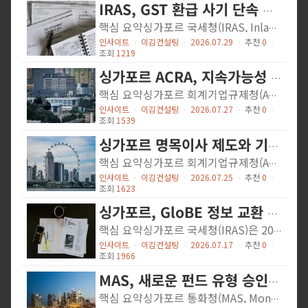
IRAS, GST 환급 사기 단속 위해 20곳 이상 전섬 동시 급습
핵심 요약싱가포르 국세청(IRAS, Inland Revenue Authority of Singapore)은 2026년 3월 17일, GST(소비세) 환급 사기 혐의와 관련해 20곳 이상의 사업장 및 주거지를 대상으로 전섬 동시 급습 작전을 실시했다. 이번 작전에서 56세 여성 용의자 1명이 체포됐으며, 회계 기록과 전자기기, 100만 싱가포르 달러 이상으로 추정되는 명품 시계 179점이 압수됐다. 해당 용의자는 허위 구매 내역 생성, 거래 금액 부풀리기, 가짜 세금계산서 발행 등의 방식으로 부정 GST 환급을 청구한 것으로 의심된다. 나머지 7명도 별도 사건과 관련해 현재 IRAS의 조사에 협조 중이다.상세 내용다양한 업종 연루 및 페이퍼컴퍼니 활용 의혹이번 수사의 예비 조사 결과에 따르면, 물류(Logistics) 및 도매업(Wholesale Trade)을 포함한 다양한 산업 분야의 기업들이 별도의 GST 환급 사기 사건에 연루된 것으로 파악됐다. 일부 사건에서는 부정 GST 환급 청구를 용이하게 하기 위해 페이퍼컴퍼니(Shell Company)를 활용한 정황도 포착됐다.2025년 감사 결과: 1,300곳 이상 적발, 1억 달러 이상 회수IRAS는 데이터 분석을 기반으로 한 리스크 중심(Risk-based) 접근법을 통해 정기 감사 프로그램을 운영하고 있다. 2025년 한 해 동안 GST 환급을 청구한 1,300곳 이상의 기업이 감사를 받았으며, 잘못된 GST 신고, 증빙 불비 환급 청구 등 다양한 위반 사항이 적발됐다. 그 결과 세금 및 벌금으로 1억 싱가포르 달러 이상이 회수됐다.GST 사기 유죄 시 최대 7년 징역IRAS는 고의적인 GST 사기를 중대 범죄로 규정하고 있다. 유죄 판결 시 미납 세액의 3배에 해당하는 벌금과 함께 최대 1만 싱가포르...
인사이트
ㆍ
이김컨설팅
ㆍ
2026.07.29
ㆍ
추천
0
ㆍ
조회
1219
싱가포르 ACRA, 지속가능성 공시 표준 초안 공개 의견수렴 개시
핵심 요약싱가포르 회계기업규제청(ACRA, Accounting and Corporate Regulatory Authority)의 임시 지속가능성 표준위원회(Interim SSC)가 2026년 7월 27일부터 10월 25일까지 싱가포르 지속가능성 공시 표준(Singapore Sustainability Disclosure Standards) 초안에 대한 공개 의견수렴을 실시한다고 발표했습니다. 이번 표준은 기업이 기후 관련 리스크와 기회를 어떻게 관리하는지 공시하도록 요구하는 내용을 담고 있습니다. 국제지속가능성기준위원회(ISSB) 표준을 기반으로 싱가포르 현지 맥락에 맞게 조정된 것이 특징입니다.상세 내용표준의 구성과 의무화 범위이번 초안은 두 가지 표준으로 구성됩니다. 첫째, SFRS S1은 지속가능성 관련 재무정보 공시에 관한 일반 요건으로, IFRS S1에 기반하며 자발적 적용 대상입니다. 둘째, SFRS S2는 기후 관련 공시 기준으로, IFRS S2에 기반하며 의무 적용 대상입니다. 즉, 당장의 의무 공시 범위는 기후 관련 사항에 국한되며, 광의의 지속가능성 보고는 자발적으로 남겨두는 단계적 접근 방식을 택했습니다.추진 경과 및 일정 조정ACRA와 싱가포르거래소 규제기관(SGX RegCo)은 2022년부터 기후 보고 및 인증(assurance)의 의무화 로드맵을 마련해 왔습니다. 2025년 8월에는 기업들이 기후 보고 역량을 갖출 수 있도록 의무화 일정을 일부 조정한 바 있으며, 2025년 5월에는 국제 표준에 부합하는 싱가포르 자체 공시·인증 표준 개발을 위해 임시 SSC를 출범시켰습니다. 싱가포르 현지 적용에 맞춘 전환 유예(transition relief) 조항 및 준수 확인서(statement of compliance) 요건도 포함되어 있습니다.지속가능성 인증 역량 강화: SA BOK 출시ACRA는 이번 의견수렴과 함께 지속가능성 인증 지식 체계(SA BOK, Sustainability Assurance Body of Knowledge)를 공식 출시했습니다. SA BOK는 지속가능성 인증 수행에 필요한 핵심 역량을...
인사이트
ㆍ
이김컨설팅
ㆍ
2026.07.27
ㆍ
추천
0
ㆍ
조회
1539
싱가포르 명목이사 제도와 기업 지배구조 균형: ACRA 공식 입장
핵심 요약싱가포르 회계기업규제청(ACRA, Accounting and Corporate Regulatory Authority)은 2026년 7월 8일, 외국인 소유주와 연락이 두절된 현지 상주이사(resident director)가 겪는 어려움에 대한 언론 기고에 공식 답변을 발표했다. ACRA는 명목이사(nominee director) 제도의 합법성을 재확인하면서도, 기업서비스제공업체(CSP)와 이사 개인 모두의 책임과 의무를 명확히 강조했다. 아울러 외국인 소유주와 연락이 불가능한 경우 회사 말소(strike off) 절차를 요청할 수 있는 구제 수단도 안내했다.상세 내용싱가포르 상주이사 요건과 명목이사 제도싱가포르에 법인을 설립하는 모든 회사는 반드시 한 명 이상의 '통상 거주 이사(ordinarily resident director)'를 두어야 한다. 이는 연간 보고서(annual return) 및 세금 신고, 의심거래 보고 등 법적 의무 이행을 담보하기 위한 장치다. 해외에 거주하는 외국인 창업자나 사업주를 위해 CSP가 제공하는 명목이사 서비스는 이 요건을 충족시키기 위한 합법적인 수단으로 인정된다.CSP와 명목이사의 의무ACRA는 CSP가 법에 따라 명목이사로 선임되는 개인이 이사로서 적합(fit and proper)한지 반드시 확인해야 한다고 강조했다. 이사직을 수락하는 개인 역시 이사의 법적 의무를 충분히 숙지하고 사전에 적절한 실사(due diligence)를 수행해야 한다. 또한 CSP는 직원이나 전직 직원이 명목이사로 등재된 경우, 교체 요청이 있을 때 합리적인 조치를 취해야 하며, 비윤리적 관행을 보이는 CSP에 대해서는 ACRA가 제재 조치를 취할 것임을 명시했다.외국인 소유주 연락 두절 시 구제 방법만약 유일한 현지 상주이사가 외국인 소유주와의 연락 두절로 인해 이사 직무를 이행하기 어렵고, 해당 회사가 실질적인 영업을 하고 있지 않은 경우, 해당 이사는 ACRA에 회사 말소 절차 개시를...
인사이트
ㆍ
이김컨설팅
ㆍ
2026.07.25
ㆍ
추천
0
ㆍ
조회
1623
싱가포르, GloBE 정보 교환 다자간 협정 서명…다국적기업 신고 부담 경감
핵심 요약싱가포르 국세청(IRAS)은 2026년 4월 14일, 글로벌 최저세(GloBE) 정보 교환에 관한 다자간 권한당국 협정(MCAA)에 서명했습니다. 이번 협정 가입으로 싱가포르는 GloBE 정보신고서(GIR)의 중앙 집중 신고(Central Filing) 체계에 참여하게 됩니다. 이는 싱가포르를 본사로 둔 다국적기업 그룹이 여러 국가에 개별적으로 GIR을 제출해야 하는 부담을 크게 줄여주는 조치입니다. 싱가포르는 정보 교환 과정에서 납세자 정보의 기밀성과 보안을 철저히 보장할 방침입니다.상세 내용GloBE 규칙과 GIR 신고 의무OECD/G20 필라2(Pillar Two) GloBE 규칙에 따르면, 해당 규칙의 적용을 받는 다국적기업(MNE) 그룹의 각 구성 기업은 자신이 소재한 국가의 세무당국에 GloBE 정보신고서(GIR)를 개별적으로 제출해야 합니다. 이는 글로벌 최저세율 15% 적용을 위한 핵심 정보 제공 절차로, 사업장이 분산된 대형 다국적기업일수록 신고 국가 수가 늘어나 행정 부담이 커지는 구조였습니다.중앙 집중 신고(Central Filing) 체계란?MCAA 가입을 통해 도입되는 중앙 집중 신고 체계 하에서는, MNE 그룹이 특정 한 국가(예: 싱가포르)에만 GIR을 제출하면, 해당 국가가 협정을 맺은 다른 국가들과 정보를 자동으로 교환합니다. 이에 따라 각 현지 구성 기업은 별도의 신고 의무에서 면제될 수 있어, 다수 국가에 중복 신고하는 번거로움이 해소됩니다.정보 보안 및 교환 원칙싱가포르는 GIR 정보를 기밀 유지 체계와 무단 사용 방지 장치를 갖춘 국제 파트너국과만 교환할 것임을 명시했습니다. 납세자 정보 보호를 전제로 실효성 있는 정보 교환을 추진하겠다는 원칙을 분명히 한 것입니다.시사점싱가포르 본사 한국계 기업의 행정 부담 완화: 싱가포르에 지역 본사 또는 지주회사를 둔 한국 다국적기업은 GIR 중앙...
인사이트
ㆍ
이김컨설팅
ㆍ
2026.07.17
ㆍ
추천
0
ㆍ
조회
1966
MAS, 새로운 펀드 유형 승인 절차 간소화 규정 개정 추진
핵심 요약싱가포르 통화청(MAS, Monetary Authority of Singapore)이 2026년 7월 9일, 집합투자기구 코드(CIS Code, Code on Collective Investment Schemes) 개정안에 대한 공개 의견 수렴을 시작했습니다. 이번 개정안은 더 다양한 신규 펀드 상품이 일반 투자자 대상으로 신속하게 승인될 수 있도록 절차를 간소화하는 것을 골자로 합니다. 동시에 일반 투자자 보호를 위한 안전장치도 강화됩니다. 의견 제출 기한은 2026년 8월 10일까지입니다. 상세 내용 개정 배경 및 목적싱가포르 투자자들의 금융 이해도가 높아지고 투자 수요가 다양해짐에 따라, 업계로부터 기존 CIS Code의 투자 가이드라인에 부합하지 않는 새로운 유형의 소매 펀드 상품 출시에 대한 요구가 꾸준히 제기되어 왔습니다. MAS는 이에 부응해 펀드 상품 혁신을 촉진하고 투자자 선택 폭을 넓히고자 이번 개정안을 마련했습니다. 주요 개정 내용MAS가 제안하는 CIS Code 개정의 핵심은 두 가지입니다. 첫째, 기존 투자 요건의 탄력적 조정을 허용하고, 둘째, 보다 광범위한 혁신적 펀드 유형을 수용하는 것입니다. 특히 혁신적 펀드 유형을 기존 전통 펀드와 명확히 구분하기 위해 '대체 펀드 부록(Alternative Funds Appendix)'을 신설할 예정입니다. 각 펀드 유형의 고유한 위험을 다루는 맞춤형 요건이 적용되며, 투자자가 충분한 정보를 바탕으로 의사결정을 내릴 수 있도록 강화된 공시 의무도 부과됩니다. 승인 처리 기간 단축이번 개정안의 핵심 중 하나는 신속한 승인 프로세스입니다. 신규 펀드 유형 제안에 대해 MAS는 필요한 안전장치(가드레일) 확립까지 약 3개월을 목표로 하며, 일단 가드레일이 확립된 동일 유형의 후속 펀드는 요건 충족 시...