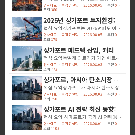
인사이트
ㆍ
이김컨설팅
ㆍ
2026.08.05
ㆍ
추천
0
ㆍ
조회
380
2026년 싱가포르 투자환경: 지역본부 인센티브와 글로벌 최저한세 대응
핵심 요약싱가포르는 2026년에도 아시아 지역본부 거점으로서의 위상을 강화하며, 국제본부 인센티브(IHQ)와 개발·확장 인센티브(DEI)를 통해 고부가가치 기업 유치를 지속하고 있다. 다만 2025년부터 도입된 글로벌 최저한세(Pillar Two)로 인해 우대세율의 실질적 혜택을 재검토해야 하는 상황이며, 이를 보완하는 환급형 투자세액공제(RIC)의 중요성이 높아지고 있다. 인공지능(AI) 등 첨단산업을 중심으로 정부 지원이 확대되는 한편, 기업 이사의 법적 책임과 실소유자 신고 의무 등 규제 준수 요건도 강화됐다. 싱가포르 진출을 검토하는 한국 기업은 명목 세율뿐 아니라 현지 기능 배치, 고용·지출 약정, 규제 준수 비용을 종합적으로 고려해야 한다.상세 내용① 싱가포르 투자환경의 주요 변화싱가포르 정부는 기존 글로벌 기업의 지역본부 유치에 그치지 않고, 성장 가능성이 높은 창업가를 초기 단계부터 지원하는 방향으로 투자정책을 넓히고 있다. 2025년 도입된 글로벌 창업가 프로그램(Global Founder Programme)이 대표적으로, 싱가포르 법인 설립과 자금조달·인력 채용·해외시장 진출을 패키지로 지원한다.AI 분야에서는 Prudential(보험), Grab(차량 호출), GlobalFoundries(반도체) 등이 참여한 60개 이상의 AI 우수센터(AI Centres of Excellence)가 운영 중이며, 2026년 예산안을 통해 기업의 AI 도입·인력 교육 지원과 산업 클러스터 확충이 추가로 예고됐다. 이는 외국 기업이 단순 영업·관리 기능을 넘어 기술개발, 제품 상용화, 역내 전략 수립 등 핵심 기능을 싱가포르에 배치하도록 유도하는 정책 방향이다.② 국제본부 인센티브(IHQ, International Headquarters Award)IHQ는 싱가포르에서 글로벌 또는 지역본부 기능을 신설·확대하는 기업에 적용되며, 관계기업 관리·조정·통제, 소싱·조달, 공급망 관리, 마케팅, HR·브랜드 관리 등이 적격 활동에 해당한다. 기준소득 초과분에 대해 5%, 10%, 15%의 우대세율을 5년간...
인사이트
ㆍ
이김컨설팅
ㆍ
2026.08.05
ㆍ
추천
0
ㆍ
조회
379
싱가포르 메드텍 산업, 커리어 성장의 새 무대로 부상
핵심 요약독일계 의료기기 기업 에르베(Erbe)는 2007년 싱가포르에 동남아시아 사무소를 설립한 데 이어, 2013년 아시아태평양(APAC) 지역 본부를 싱가포르로 이전하며 영업·마케팅, 재무, 디지털 R&D 기능을 통합 운영하고 있습니다. 싱가포르 현지 인재들은 임상연구 관리자, 서비스 엔지니어 등 다양한 직무에서 글로벌 메드텍 커리어를 쌓고 있으며, 이는 싱가포르가 APAC 바이오메디컬·메드텍 허브로 자리매김하고 있음을 보여줍니다. 상세 내용 에르베(Erbe)의 싱가포르 거점 확장에르베는 전기수술 장비 등 다양한 외과 분야에 적용되는 의료기기를 개발·제조·판매하는 독일 메드텍 기업입니다. 싱가포르 APAC 본부를 통해 아시아 전역 병원에 제품을 공급하며, 첨단 수술 기술 교육 프로그램도 운영하고 있습니다. 싱가포르의 안정적인 비즈니스 환경과 우수한 인재풀이 APAC 거점 선정의 핵심 이유로 작용했습니다. 임상연구 관리자 앙 리핑(Ang Li Ping)의 사례싱가포르종합병원(SGH)에서 미생물학 연구원으로 경력을 시작한 앙 리핑은 2019년 에르베에 합류해 임상연구 관리자로 활동 중입니다. 그녀의 역할은 제품의 안전성·유효성을 입증하는 임상시험을 총괄하는 것으로, 의사·병원·내부 팀 간의 커뮤니케이션 조율이 핵심입니다. 또한 에르베의 전기수술 유닛 전용 앱 emPOWER와 같은 디지털 솔루션을 대상으로 한 임상연구도 새롭게 확장하고 있어, AI·디지털 헬스 트렌드와 메드텍의 융합을 현장에서 실감할 수 있습니다. 연구실에서 비즈니스 현장으로: 전직의 도전과 성장앙 리핑은 연구실 환경에서 비즈니스 환경으로 전환하는 과정에서 비용 관리, 이해관계자 조율, 비즈니스 감각 등 새로운 역량을 습득해야 했다고 밝혔습니다. 기술·연구 배경이 메드텍 전문성의 토대가 되었지만, 비즈니스 마인드셋을 새롭게 갖추는 것이 성공적인 전직의 관건이었습니다. 이는 이공계 출신 전문가들이 메드텍 산업에서 다양한...
인사이트
ㆍ
이김컨설팅
ㆍ
2026.08.03
ㆍ
추천
0
ㆍ
조회
773
싱가포르, 아시아 탄소시장 허브로 도약하는 청사진
핵심 요약싱가포르가 아시아 탄소시장의 중심지로 자리매김하기 위한 체계적인 전략을 본격 가동하고 있습니다. 싱가포르 경제개발청(EDB, Economic Development Board)은 고품질 탄소크레딧 공급 확대, 혁신 기술 기반의 측정·보고·검증(MRV) 고도화, 그리고 탄소 관련 전문 서비스 생태계 구축이라는 세 가지 핵심 과제를 동시에 추진하고 있습니다. 이를 통해 그간 탄소시장 발전을 가로막아 온 자금 조달 공백, 스케일업 장벽, 시장 불확실성 문제를 해소하겠다는 방침입니다. 특히 동남아시아 지역의 탄소시장 활동이 급증하는 가운데, 싱가포르는 블루카본, 지속가능 농업, 전환크레딧 등 다양한 분야에서 역내 탈탄소화를 지원하는 핵심 거점으로 부상하고 있습니다.상세 내용고품질 탄소크레딧 공급 지원 — 보조금 및 펀드 조성EDB는 2024년 탄소 프로젝트 개발 보조금(Carbon Project Development Grant)을 출시하여 초기 단계의 고품질 파리협정 제6조(Article 6) 크레딧 프로젝트를 지원하고 있습니다. 2025년 5월 1차 수혜 기업으로 3Degrees, Climate Bridge International, 세계자연기금 산하 TNC(The Nature Conservancy)가 선정되었으며, TNC는 보조금을 활용해 싱가포르 팀을 확대하고 동남아 사업 스케일업을 준비 중입니다. 2026년 5월에는 Anew Climate과 VNV가 2차 수혜 기업으로 선정되어 동남아 지역 논 메탄 감축 등 Article 6 프로젝트 타당성 조사에 자금을 활용할 예정입니다.또한 EDB는 2025년 테마섹 트러스트(Temasek Trust) 산하 TT Foundation Advisors와 협력해 기부자 조언 펀드(donor-advised fund)를 조성하고, 재단 및 패밀리오피스로부터 초기 2,000만 싱가포르달러(SGD)를 확보했습니다. 이 자금은 보조금 수혜 기업들에게 재배분되어 고품질 크레딧의 안정적 공급 기반을 강화합니다.혁신 기술로 스케일업 장벽 돌파블루카본(Blue Carbon)처럼 산림보다 탄소 격리 효율이 높은...
인사이트
ㆍ
이김컨설팅
ㆍ
2026.08.03
ㆍ
추천
0
ㆍ
조회
758
싱가포르 AI 전략 최신 동향: 2026년 2분기 주요 업데이트
핵심 요약 싱가포르가 국가 AI 전략(NAIS 2.0)을 산업 현장에 실질적으로 적용하기 위한 구체적 조치들을 잇따라 발표했습니다. 제조업·금융·연결성·헬스케어 4대 핵심 분야를 중심으로 AI 미션을 추진하며, 구글(Google)·오픈AI(OpenAI) 등 글로벌 빅테크와의 협력도 강화하고 있습니다. 또한 하노버 메세(Hannover Messe) 전시와 사이버보안 신기술 출시 등 다양한 채널에서 싱가포르의 AI 생태계 구축 속도가 빨라지고 있습니다. 상세 내용 ① 아시아테크 엑스 서밋(ATxSummit): 국가 AI 전략 우선순위 재정비 디지털개발정보부(MDDI) 조세핀 테오(Josephine Teo) 장관은 ATxSummit 2026에서 NAIS 2.0의 성과를 바탕으로 고도화된 AI 추진 우선순위를 발표했습니다. 산업·연구·인재·컴퓨팅 인프라 등 생태계 전반을 아우르는 4대 국가 AI 미션(첨단 제조, 금융서비스, 연결성, 헬스케어)을 중심으로, 기업들은 AI 도입 비용 절감, 공유 인프라 접근, 인력 역량 강화 지원을 받을 수 있게 됩니다. 구글과 오픈AI는 각각 MDDI와 MoU를 체결해 공공·민간 분야 AI 솔루션을 공동 개발하기로 했습니다. 또한 펑골 디지털 디스트릭트(Punggol Digital District, PDD)는 '실체화된 AI(Embodied AI)'의 테스트베드로 개발되며, 그랩(Grab)이 F&B 및 물류 분야에서 로보틱스 통합을 선도적으로 탐색하고 있습니다. ② 하노버 메세: 제조업 AI·자동화 전환 선도 경제개발청(EDB), A*STAR, 엔터프라이즈 싱가포르(ESG), JTC 등이 공동으로 참가한 하노버 메세 싱가포르관에서는 13개 현지 기업의 인더스트리 4.0 솔루션이 소개됐습니다. 싱가포르 생태계는 △AI 전문 인력 부족 △공장 데이터 비표준화 △실운영 환경에서의 AI 신뢰성이라는 제조업의 3대 AI 도입 장벽을 해결하는 구조로 설계돼 있습니다. 정밀 플라스틱 부품 제조사 선닝데일 테크(Sunningdale Tech)는 A*STAR 산하 제조 AI...
인사이트
ㆍ
이김컨설팅
ㆍ
2026.08.01
ㆍ
추천
0
ㆍ
조회
1103