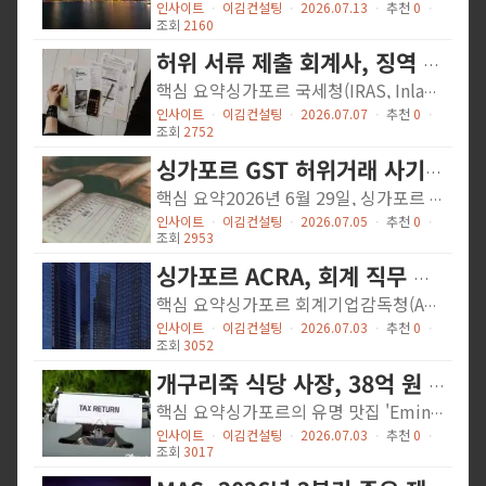
인사이트
ㆍ
이김컨설팅
ㆍ
2026.07.13
ㆍ
추천
0
ㆍ
조회
2160
허위 서류 제출 회계사, 징역 30주 선고…IRAS의 엄중 경고
핵심 요약싱가포르 국세청(IRAS, Inland Revenue Authority of Singapore)은 2026년 5월 21일, GST(상품서비스세) 세무조사 과정에서 허위 서류를 제출한 공인회계사 다니엘 천 링 핑(Daniel Chun Ling Ping, 50세)에게 징역 30주를 선고했다고 발표했다. 천은 자신이 담당한 기업이 실질적으로 휴면 상태임을 알면서도 허위 세금계산서와 거래 목록을 작성해 IRAS에 제출했으며, 추가로 허위 정보까지 제공한 것으로 드러났다. IRAS는 이번 사건을 공인 세무·회계 전문가의 직업 윤리와 법적 책임을 다시 한번 상기시키는 계기로 삼고 있다.상세 내용사건 경위이번 사건은 테오 아 모이(Teo Ah Moy, 張雅美)의 법인 맥심 인그리디언츠 인터내셔널(Maxim Ingredients International Pte Ltd, 이하 Maxim) 및 매트릭스 인그리디언츠(Matrix Ingredients Pte Ltd)에 대한 세무조사와 연계된 사건이다. 테오는 2025년 8월 소득세 및 GST 위반으로 별도 선고를 받았으며, 두 법인에서 총 170만 싱가포르달러(SGD) 이상의 세금이 과소 신고된 것으로 확인됐다. 천은 테오로부터 IRAS 세무조사 대응 권한을 위임받았으나, Maxim이 사실상 휴면 법인임을 알면서도 허위 세금계산서 및 거래 목록을 제출해 조사를 방해했다.회계 전문가에 대한 더 무거운 책임법원은 천이 공인회계사(CPA) 자격을 보유한 전문가임을 감안해 그 책임을 특히 무겁게 봤다. IRAS는 세무·회계 전문가는 싱가포르 세제에 대한 높은 수준의 전문 지식을 보유한 만큼, 납세자의 세법 준수를 돕는 핵심 파트너로서 전문직 윤리 기준에 따라 직무를 수행할 의무가 있다고 강조했다. 단순히 고객 지시를 따랐다는 항변은 면죄부가 될 수 없으며, 탈세를 고의로 방조한 전문가에 대해서는 검찰 기소 및 관련 전문직 단체에...
인사이트
ㆍ
이김컨설팅
ㆍ
2026.07.07
ㆍ
추천
0
ㆍ
조회
2752
싱가포르 GST 허위거래 사기 핵심 조직원, 징역 6년 선고
핵심 요약2026년 6월 29일, 싱가포르 국세청(IRAS)은 상품서비스세(GST) '미싱 트레이더 사기(Missing Trader Fraud, MTF)' 조직의 핵심 가담자 Giam Zi Hin, Luke(이하 'Giam')이 회사법(Companies Act) 제340조 5항 위반(사기적 거래)으로 징역 6년을 선고받았다고 발표했습니다. 해당 사기 계획은 약 1억 1,400만 싱가포르달러(SGD) 규모의 허위 매출을 동원한 조직적 범행으로, Giam의 유죄 판결로 동일 사건에 연루된 총 8명의 피고인에 대한 법원 절차가 모두 마무리되었습니다. IRAS에 대한 사기성 매입세액 환급 청구액은 약 800만 SGD에 달합니다.상세 내용GST 미싱 트레이더 사기(MTF)란?MTF는 실제로 존재하지 않는 거래를 마치 실재하는 것처럼 꾸며 GST 매입세액을 환급받는 조직적 탈세 수법입니다. 주로 '공급자 → 버퍼 회사(buffer company) → 수출업체' 구조로 허위 거래 사슬을 형성하며, 수출은 영세율(0%) 적용을 받아 매입세액 환급을 청구할 수 있다는 점을 악용합니다.사기 구조와 Giam의 역할Giam의 지시 하에 싱가포르 법인 Nagore Trading Pte Ltd(나고르 트레이딩)은 현지 공급업체 최소 12곳의 세금계산서를 위조하여 마치 해당 업체들로부터 실제 물품을 구매하고 7% GST를 납부한 것처럼 허위로 꾸몄습니다. 이후 나고르는 버퍼 회사인 xShine Enterprise Pte Ltd(엑스샤인 엔터프라이즈) 등에 이 '허위 물품'을 매각하는 것처럼 가장했습니다.버퍼 회사 운영 및 현금 흐름 조작Giam은 엑스샤인의 이사인 Tan Boon Leong Marcus(탄)에게 지시하여 2015년 7월~2016년 1월 사이 최소 127건, 총 4,600만 SGD 이상의 허위 판매 세금계산서를 수출업체에 발행하도록 했습니다. 또한 실제 거래처럼 보이게 하기 위해 일부 현물 납품도 이뤄졌으나 청구서상 품목·수량과 일치하지 않았습니다. 최소...
인사이트
ㆍ
이김컨설팅
ㆍ
2026.07.05
ㆍ
추천
0
ㆍ
조회
2953
싱가포르 ACRA, 회계 직무 역량 프레임워크 개편…AI·지속가능성 보고 핵심 역량으로 추가
핵심 요약싱가포르 회계기업감독청(ACRA, Accounting and Corporate Regulatory Authority)이 2026년 5월 22일 회계 분야 직무역량 프레임워크(SFw, Skills Framework for Accountancy)를 전면 개편하여 발표했습니다. 이번 개편의 핵심은 AI 역량을 44개 전 직무에 걸쳐 내재화하고, 지속가능성 보고(Sustainability Reporting) 분야를 독립적인 커리어 트랙으로 신설한 것입니다. 싱가포르 상장지수(STI) 구성 기업에 대한 기후 보고 의무화가 FY2025부터 시행되는 등 규제 환경이 급변하면서, 회계 전문가의 역할 범위가 전략적 자문과 데이터 기반 의사결정으로 확장되고 있습니다. 상세 내용44개 직무·11개 트랙으로 확대 개편개편된 SFw는 44개 직무(job roles)와 11개 기능별 커리어 트랙(functional career tracks)에 걸쳐 필요 역량과 경력 경로를 체계적으로 제시합니다. 일부 트랙은 고부가가치 분석·자문 업무로의 전환 추세를 반영해 통합·간소화되었습니다. 이 프레임워크는 산업계 전문가 및 전문 단체와의 긴밀한 협의를 거쳤으며, 2025년 회계법인(AE) 설문조사 결과도 반영되었습니다. 고용주들이 특히 주목하는 역량으로는 고급 데이터 분석 및 시각화, 지속가능성 보고 및 보증, 리스크 관리 및 거버넌스가 꼽혔습니다. AI 역량, 모든 회계 직무에 전면 내재화개편 SFw의 첫 번째 주요 변화는 AI 역량을 회계 분야 전 직무에 걸쳐 통합한 것입니다. 단순 반복 업무의 자동화가 가속화됨에 따라, 회계 전문가들은 전략적 분석, 자문 서비스, 데이터 기반 의사결정 등 고차원적 업무에 집중할 수 있게 됩니다. ACRA는 이를 통해 회계 전문가가 데이터를 보다 효과적으로 활용하고, 신뢰할 수 있는 비즈니스 어드바이저로서의 가치를 높일 수 있도록 지원한다는 방침입니다. 지속가능성 보고 커리어 트랙 신설 및...
인사이트
ㆍ
이김컨설팅
ㆍ
2026.07.03
ㆍ
추천
0
ㆍ
조회
3052
개구리죽 식당 사장, 38억 원 탈세·자금세탁 혐의로 기소
핵심 요약싱가포르의 유명 맛집 'Eminent Frog Porridge(에미넌트 프로그 포리지)'의 사장 Buntono(49세)가 소득세 및 GST(상품서비스세) 탈세, 자금세탁 혐의로 법원에 기소됐습니다. 싱가포르 국세청(IRAS)과 싱가포르 경찰청 상업범죄수사국(CAD)의 합동 수사 결과, 총 30개 혐의가 적용됐으며 탈루 세액만 약 380만 싱가포르 달러(한화 약 38억 원)에 달합니다. 탈세로 얻은 수익을 람보르기니 아벤타도르, 현금 240만 달러 이상, 단독주택 등 자산으로 보유한 혐의도 포함됩니다. 상세 내용탈세 혐의 내용피고인은 2016년부터 2024년 과세연도(YA) 동안 사업 소득을 의도적으로 축소 신고하여 약 200만 싱가포르 달러의 소득세를 포탈했습니다. 또한 GST 등록 의무를 의도적으로 숨기고 사업 소득을 허위 신고하여 약 180만 싱가포르 달러의 GST를 납부하지 않았습니다. 이와 함께 동일 기간 동안 충분한 사업 기록을 유지하지 않은 혐의도 받고 있습니다. 자금세탁 혐의피고인은 탈세로 취득한 이익을 240만 달러 이상의 현금, 람보르기니 아벤타도르(Lamborghini Aventador), 단독주택(landed property) 형태로 보유한 혐의를 받고 있습니다. 싱가포르 「부패·마약거래 및 기타 중대범죄(수익몰수)법」에 따라 유죄 판결 시 최대 50만 달러의 벌금 또는 최대 10년의 징역, 혹은 병과가 가능합니다. GST 등록 의무 재확인IRAS는 이번 사건을 계기로 GST 등록 기준을 재강조했습니다. 과거 12개월 과세 매출이 연간 100만 싱가포르 달러를 초과하면 해당 역년(calendar year) 말 기준으로 1월 30일까지 GST 등록을 신청해야 합니다. 향후 12개월 내 매출이 100만 달러를 초과할 것으로 합리적으로 예상되는 경우에는 예측일로부터 30일 이내에 등록해야 합니다. 개인 사업자(sole proprietor)는 모든 사업체의 합산 매출을 기준으로 적용됩니다....
인사이트
ㆍ
이김컨설팅
ㆍ
2026.07.03
ㆍ
추천
0
ㆍ
조회
3017