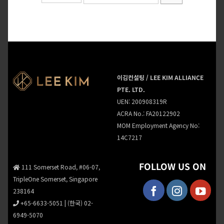
이김컨설팅 / LEE KIM ALLIANCE
PTE. LTD.
UEN: 200908319R
ACRA No.: FA20122902
MOM Employment Agency No:
14C7217
FOLLOW US ON
111 Somerset Road, #06-07,
TripleOne Somerset, Singapore
238164
+65-6633-5051
|
(한국) 02-
6949-5070