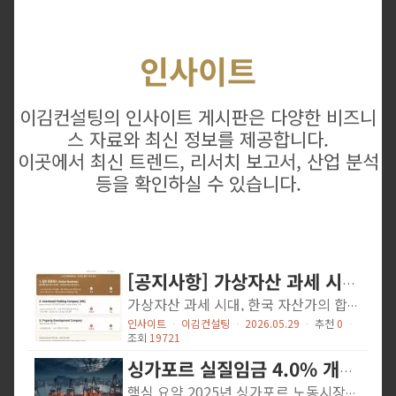
인사이트
이김컨설팅의 인사이트 게시판은 다양한 비즈니
스 자료와 최신 정보를 제공합니다.
이곳에서 최신 트렌드, 리서치 보고서, 산업 분석
등을 확인하실 수 있습니다.
[공지사항] 가상자산 과세 시대, 한국 자산가의 합법적 선택지 — 싱가포르 법인 구조
가상자산 과세 시대, 한국 자산가의 합법적 선택지 — 싱가포르 법인 구조 법인세 17%·자본이득 비과세 원칙·국제 정보교환 체계 정합성 — 싱가포르 구조가 제공하는 것 시행(2027-01-01)을 앞두고 한국 가상자산 양도소득세는 2027년 1월 1일 시행으로 확정됐다.1 2024년 12월 소득세법 개정에 따라 세 번째이자 마지막 유예가 이뤄졌고, 시행 후에는 연 250만원 초과 양도소득에 대해 기타소득 분리과세 형태로 지방세 포함 22% 세율이 적용된다. 시행일 이전 보유분의 취득가액은 2026년 12월 31일 시가와 실제 취득가액 중 큰 금액으로 산정된다.1 신고와 세율 자체보다 본질적인 질문은 따로 있다. "나의 자산은 지금 어느 관할(jurisdiction)에서 관리되고 있으며, 시행(2027-01-01)을 앞둔 지금의 구조가 앞으로 10년의 의사결정에도 적합한가?" 1. 신고만의 문제가 아니다 — 거주자 판정의 함정 한국 거주자(tax resident)로 판정되는 한, 국내 가상자산 거래소뿐 아니라 해외 거래소에서의 처분 차익도 한국 과세 대상이다. 또한 일정 요건 충족 시 해외금융계좌 신고(HOFA) 와 국가 간 금융정보 자동교환(CRS) 의 적용을 받는다. 즉, 해외에 계좌만 옮기는 방식의 "회피"는 사실상 불가능하다. HOFA는 이미 시행 중이며 가상자산을 포함한다. 거주자·내국법인이 보유한 해외금융계좌 잔액 합계가 해당 연도 매월 말일 중 어느 하루라도 5억 원을 초과하면, 다음 해 6월에 관할 세무서에 신고해야 한다. 거래소·기관 수탁형 해외계좌는 신고 대상이며, 미신고·과소신고 시 금액의 10% (한도 10억 원) 과태료가 부과된다.2 문제는 단순 신고가 아니라 구조다. 개인 명의로 가상자산을 직접 보유·운용하는 한, 발생하는 모든 처분소득·평가차익은 개인 종합소득의 일부로...
인사이트
ㆍ
이김컨설팅
ㆍ
2026.05.29
ㆍ
추천
0
ㆍ
조회
19721
싱가포르 실질임금 4.0% 개선…핵심인재 선별 보상 전략 확산
핵심 요약 2025년 싱가포르 노동시장에서는 명목임금 상승률이 4.9%로 전년(5.6%) 대비 둔화됐음에도 불구하고, 소비자물가 상승률이 2.4%에서 0.9%로 급락하면서 실질임금 증가율이 오히려 3.2%에서 4.0%로 확대됐다. 기업들은 실적 개선에도 불구하고 전 직원 일괄 임금 인상보다 핵심 인재 유지에 보상을 집중하는 선별적 전략을 강화하고 있다. 정부의 점진적 임금 모델(PWM)과 최소 로컬 근로자 급여 기준(LQS) 등 제도적 장치도 산업별 임금 상승 편차에 영향을 미쳤다. 상세 내용 물가 안정과 싱가포르달러 강세가 만든 실질임금 개선 싱가포르 노동부(Ministry of Manpower, MOM)가 2025년 5월 발간한 보고서에 따르면, 정규직 근로자의 명목임금 상승률은 4.9%로 전년 대비 낮아졌다. 그러나 소비자물가 상승률이 같은 기간 0.9%로 크게 안정되면서 실질임금 증가율은 오히려 4.0%로 확대됐다. 싱가포르 통화청(Monetary Authority of Singapore, MAS)은 이 같은 물가 안정의 배경으로 국제 원자재·수입물가 상승세 완화와 싱가포르달러 강세를 지목했다. 수입 의존도가 높은 싱가포르 경제 특성상 통화 강세는 수입품 가격 상승 압력을 낮추는 효과를 내며, 글로벌 공급망 회복과 국내 수요 안정도 복합적으로 작용한 결과다. 일률적 인상 대신 핵심 인재 중심 보상으로 전환 실질임금 개선과 달리, 임금을 인상한 기업의 비율은 2024년 78.3%에서 2025년 72.4%로 감소했고, 동결 기업 비율은 18.5%에서 24.5%로 늘었다. 주목할 점은 이것이 경영 악화 때문이 아니라는 사실이다. 2025년 흑자 기업 비율은 83.1%로 전년(80.8%)보다 오히려 높았다. 기업들은 지정학적 갈등과 관세 정책 등 미래 불확실성에 대비해 이익을 선별적으로 배분하는 전략을 택했으며, MOM 조사에서 임금...