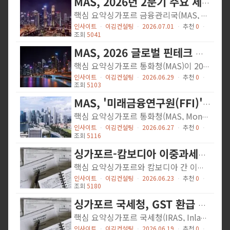
MAS, 2026년 2분기 주요 제재 조치 공개…AML·내부자거래 엄중 대응
핵심 요약싱가포르 금융관리국(MAS, Monetary Authority of Singapore)은 2026년 7월 1일, 2분기(4~6월) 동안 취한 주요 공개 제재 조치 내역을 발표했습니다. 이번 분기에는 자산운용사 임원 견책, 증권선물법 위반 개인 형사처벌, 결제기관 라이선스 취소, 신탁회사 AML/CFT 위반 과징금, 내부자거래 민사제재 등 총 5건의 제재가 이루어졌습니다. MAS는 금융센터로서 싱가포르의 무결성 보호와 유사 위법행위 억제를 위해 다양한 제재 수단을 행사하고 있음을 재확인했습니다.상세 내용① Havenport Investments 임원 견책 및 과징금 (5월 18일)MAS는 Havenport Investments Pte Ltd(HIPL)의 고위 경영진이 MAS 규정 준수 감독 등 의무를 충분히 이행하지 못했다고 판단하여 공식 견책 조치를 내렸습니다. 아울러 회사에 대해서는 4만 싱가포르달러(SGD)의 컴포지션 벌금을 부과했습니다.② 증권선물법 위반 개인 2명 형사처벌 (5월 20일)Tan Chun Yong 씨와 Xie Jianfeng 씨는 각각 증권선물법(Securities and Futures Act) 상 거래 관련 위반 혐의로 5월 19일 유죄 판결을 받았습니다. Tan 씨는 징역 10주, Xie 씨는 벌금 20만 싱가포르달러를 선고받았습니다.③ Bsquared Technology 결제기관 라이선스 취소 (5월 20일)MAS는 Bsquared Technology Pte Ltd(BSQ)의 주요 결제기관(Major Payment Institution) 라이선스를 5월 14일부로 취소했습니다. MAS 현장 검사 결과, BSQ의 리스크 관리 체계 및 이해충돌 정책에 심각한 취약점이 발견되었으며, 관계 법인과의 아웃소싱 계약에서 MAS 아웃소싱 가이드라인도 위반한 것으로 확인됐습니다. 특히 BSQ는 라이선스 신청 시점부터 MAS 검사 기간에 이르기까지 수차례에 걸쳐 허위 또는 중대한 오해를 유발하는 정보를 MAS에 제공한 사실도 드러났습니다.④ Padang Trust AML/CFT 위반...
인사이트
ㆍ
이김컨설팅
ㆍ
2026.07.01
ㆍ
추천
0
ㆍ
조회
5041
MAS, 2026 글로벌 핀테크 해크셀러레이터·핀테크 우수상 신청 모집
핵심 요약싱가포르 통화청(MAS)이 2026년 글로벌 핀테크 해크셀러레이터(Global FinTech Hackcelerator)와 핀테크 우수상(FinTech Excellence Awards) 참가 신청을 공개 모집한다고 발표했습니다. 이번 발표는 ABS(싱가포르 은행협회) 연례 만찬에서 간 김용(Gan Kim Yong) 부총리 겸 통상산업부 장관이자 MAS 의장이 직접 언급하며 주목을 받았습니다. 싱가포르는 변화하는 글로벌 환경 속에서 '신뢰받는 연결자(trusted connector)'로서의 역할을 강화하고 있으며, 혁신과 신뢰, 금융과 실물경제를 잇는 핀테크 생태계 육성에 전략적으로 투자하고 있습니다.상세 내용간 김용 부총리는 ABS 연례 만찬 연설에서 싱가포르가 급변하는 세계 질서 속에서 세 가지 핵심 연결 기능을 수행한다고 강조했습니다. 첫째, 자본과 성장·회복력의 연결, 둘째, 혁신과 신뢰·도입의 연결, 셋째, 금융과 사람 및 실물경제의 연결입니다. 이러한 비전 아래 MAS는 글로벌 핀테크 축제(Singapore FinTech Festival)의 핵심 프로그램인 해크셀러레이터와 우수상 모집을 통해 전 세계 혁신 기업을 싱가포르로 유치하고 있습니다.글로벌 핀테크 해크셀러레이터는 MAS가 주관하는 대표적인 핀테크 액셀러레이터 프로그램으로, 금융 산업의 실제 문제를 해결하는 스타트업 및 혁신 기업을 발굴·지원합니다. 선발된 팀은 멘토링, 글로벌 파트너사와의 협업 기회, 싱가포르 핀테크 페스티벌 무대에서의 발표 기회 등을 제공받습니다. 핀테크 우수상은 핀테크 분야에서 탁월한 성과를 거둔 기업과 개인을 표창하는 권위 있는 시상제도입니다.이번 모집은 싱가포르가 아시아 핀테크 허브로서의 위상을 더욱 공고히 하려는 전략적 행보의 일환입니다. MAS는 규제 샌드박스, 디지털 통화 실험, 오픈 파이낸스 등 다양한 혁신 정책과 병행하여 글로벌 핀테크 인재와 기업을 적극 유치하고 있습니다.시사점한국 핀테크 기업의 글로벌 진출 기회: 글로벌 핀테크...
인사이트
ㆍ
이김컨설팅
ㆍ
2026.06.29
ㆍ
추천
0
ㆍ
조회
5103
MAS, '미래금융연구원(FFI)' 설립…AI·토크나이제이션 혁신 가속화
핵심 요약싱가포르 통화청(MAS, Monetary Authority of Singapore)은 2026년 6월 25일 금융 혁신 기술의 광범위한 도입을 가속화하기 위해 미래금융연구원(FFI, Future of Finance Institute)을 설립한다고 발표했습니다. FFI는 초기에 인공지능(AI)과 토크나이제이션(Tokenisation)을 핵심 분야로 삼아, 금융권과 기술 생태계를 연결하고 공유 자원 및 전문성을 제공하는 역할을 수행합니다. 이번 발표는 간 김 용(Gan Kim Yong) 부총리 겸 통상산업부 장관이 ABS 연례 만찬에서 직접 공표하며 싱가포르 금융 혁신의 새로운 이정표를 알렸습니다.상세 내용민관 협력의 결집체, FFI 탄생 배경FFI는 MAS가 그간 추진해온 AI 및 토크나이제이션 관련 민관 협력 이니셔티브의 성과를 하나의 조율 기관으로 통합한 것입니다. AI 분야에서는 주요 은행, 보험사, 자산운용사, 기술 기업들이 공동 개발한 마인드포지(MindForge) AI 리스크 관리 툴킷이 업계 표준으로 자리 잡았고, 패스핀닷에이아이(PathFin.ai)에는 200개 이상의 금융기관이 참여해 AI 활용 사례를 개발·검증하는 공동 플랫폼으로 성장했습니다. 토크나이제이션 분야에서는 프로젝트 가디언(Project Guardian)을 통해 외환, 펀드, 채권 등 6개 통화에 걸친 실제 토크나이제이션 사례가 테스트되었으며, 프로젝트 오키드(Project Orchid)는 목적 결합 화폐(Purpose-Bound Money)와 디지털 싱가포르 달러 인프라 구축의 기반을 마련했습니다.FFI의 4대 핵심 역량지식 허브(Knowledge Hub): 검증된 활용 사례, 배포 플레이북, 솔루션 공급사 정보를 통합한 레포지토리를 구축하고, 역량 개발 로드맵을 제공해 규모에 관계없이 모든 금융기관의 첨단 기술 도입을 지원합니다.이노베이션 가라지(Innovation Garage): 연구기관, 핀테크, 금융기관 간 자원을 결집해 AI 및 토크나이제이션 관련 업계 공동 이니셔티브를 조율하고, 실험에서 실제 배포로의 전환을 가속화합니다.산업 샌드박스(Industry Sandboxes): 프로그래머블...
인사이트
ㆍ
이김컨설팅
ㆍ
2026.06.27
ㆍ
추천
0
ㆍ
조회
5116
싱가포르-캄보디아 이중과세방지협정 제2의정서 발효
핵심 요약싱가포르와 캄보디아 간 이중과세방지협정(DTA)을 개정하는 제2의정서가 2026년 3월 6일 공식 발효되었습니다. 해당 의정서는 2023년 11월 2일 서명된 것으로, 약 2년여의 기간을 거쳐 효력이 발생하였습니다. 주요 내용으로는 협정 전문(Preamble) 수정과 함께 새로운 제28조(혜택 자격 조항)가 신설되었습니다. 이는 OECD/G20의 BEPS(세원잠식 및 이익이전 방지) 국제 기준을 협정에 반영한 것으로, 조세조약 남용 방지를 목적으로 합니다.상세 내용이번 제2의정서의 핵심은 국제적으로 합의된 BEPS(Base Erosion and Profit Shifting) 기준을 싱가포르-캄보디아 DTA에 통합한 것입니다. BEPS는 다국적 기업들이 조세조약을 이용해 세금을 부당하게 회피하는 행위를 방지하기 위해 OECD와 G20이 주도하여 마련한 국제 조세 표준입니다.새롭게 삽입된 제28조(Entitlement of Benefits, 혜택 자격 조항)은 조세조약상 혜택을 받을 수 있는 납세자의 요건을 명확히 규정합니다. 이 조항은 실질적인 사업 목적이 없는 거래 구조나 도관(Conduit) 회사를 통한 조약 남용을 차단하는 역할을 합니다. 즉, 단순히 조세 혜택을 목적으로 싱가포르 또는 캄보디아 법인을 설립·활용하는 방식은 앞으로 DTA 혜택 적용이 제한될 수 있습니다.협정 전문(Preamble)의 수정 역시 중요한 변화입니다. 개정된 전문에는 조세조약의 목적이 단순한 이중과세 방지에 그치지 않고, 탈세 및 조세 회피 방지도 포함됨을 명시하여, 조약 해석 시 과세당국이 보다 적극적으로 남용 행위를 규제할 수 있는 근거를 마련하였습니다.싱가포르 국세청(IRAS, Inland Revenue Authority of Singapore)은 제2의정서 전문을 공식 웹사이트를 통해 공개하였으며, 이는 싱가포르 재무부(Ministry of Finance) 명의로 발표되었습니다.시사점캄보디아 진출 한국 기업 주의 필요: 싱가포르 법인을 통해 캄보디아에 투자하거나 소득을 수취하는...
인사이트
ㆍ
이김컨설팅
ㆍ
2026.06.23
ㆍ
추천
0
ㆍ
조회
5180
싱가포르 국세청, GST 환급 사기 대규모 단속…20곳 이상 급습
핵심 요약싱가포르 국세청(IRAS, Inland Revenue Authority of Singapore)이 2026년 3월 17일, GST(상품·서비스세) 환급 사기를 근절하기 위해 20개 이상의 사업장 및 주거지에 대한 전섬(island-wide) 동시 급습을 단행했습니다. 이번 작전에서 56세 여성 용의자 1명이 체포되었으며, 100만 싱가포르달러 이상으로 추정되는 명품 시계 179점을 포함한 회계 기록 및 전자기기 등이 압수되었습니다. 나머지 7명은 현재 조사에 협조 중이며, 물류·도매업 등 다양한 업종이 연루된 것으로 파악되었습니다.상세 내용허위 세금계산서와 페이퍼컴퍼니 동원한 조직적 사기이번 단속의 주요 용의자는 허위 매입 거래를 생성하고 거래액을 부풀린 뒤, 위조 세금계산서를 이용해 GST 환급을 부정 청구한 혐의를 받고 있습니다. 일부 사건에서는 페이퍼컴퍼니(shell company)를 활용해 허위 환급 청구를 조직적으로 진행한 정황도 포착되었습니다. 물류업과 도매업 등 여러 산업군에 걸쳐 다수의 사건이 별도로 진행 중입니다.2025년 감사 결과: 1,300개 이상 사업체 적발, 1억 달러 이상 추징IRAS는 데이터 분석 기반의 위험도 평가(risk-based approach)를 통해 정기적으로 GST 환급 청구에 대한 감사를 실시하고 있습니다. 2025년 한 해 동안 GST 환급을 청구한 1,300개 이상의 사업체가 감사를 받았으며, 잘못된 GST 신고 및 근거 없는 환급 청구 등 다양한 위반 사항이 적발되었습니다. 그 결과 세금 및 과징금 1억 싱가포르달러 이상이 추징되었습니다.GST 사기에 대한 강력한 처벌 규정싱가포르에서 GST 사기는 중범죄로 분류됩니다. 유죄 판결 시 탈루 세액의 3배에 해당하는 과징금과 함께 최대 1만 싱가포르달러의 벌금 및/또는 최대 7년의 징역형이 부과될 수 있습니다. IRAS는 자진 신고(voluntary...
인사이트
ㆍ
이김컨설팅
ㆍ
2026.06.19
ㆍ
추천
0
ㆍ