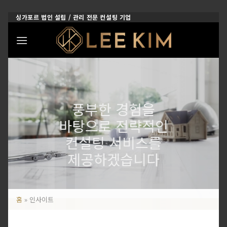
Skip
싱가포르 법인 설립 / 관리 전문 컨설팅 기업
to
content
풍부한 경험을
바탕으로 전략적인
컨설팅 서비스를
제공하겠습니다
홈
»
인사이트