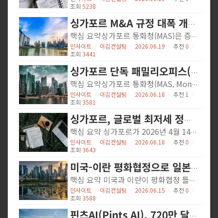
조회
5238
싱가포르 M&A 규정 대폭 개정…브레이크피 상한 1% 신설
핵심 요약싱가포르 통화청(MAS)은 증권산업위원회(SIC)의 자문을 받아 2026년 6월 16일 개정된 싱가포르 인수합병 코드(Code on Take-overs and Mergers)를 발표했습니다. 이번 개정은 인수합병 거래의 경쟁적 절차를 보호하고, 주주 및 투자자에 대한 공시를 강화하는 데 초점을 맞추고 있습니다. 개정안은 2026년 7월 16일부터 발효되며, 현재 진행 중이거나 계획 중인 거래에도 영향을 미칠 수 있어 사전 검토가 필요합니다.상세 내용① 딜 보호 조치(Deal Protection Measures) 강화기존 코드 Rule 13을 개정하여 인수합병 시 흔히 사용되는 딜 보호 조치의 반경쟁적 효과를 줄입니다. 핵심 변경 사항으로, 피인수 회사(offeree)가 인수자(offeror)에게 지급하는 브레이크피(break fee)의 총액을 피인수 회사 기업가치의 1% 이내로 상한을 설정했습니다. 또한 피인수 이사회와 재무 자문사는 브레이크피가 주주 이익에 부합하는 이유를 위원회에 서면으로 설명해야 합니다. 피인수 이사회가 인수자에게 부여하는 독점권(exclusivity)이 경쟁 입찰을 저해할 경우, 위원회는 시정 조치를 요구할 수 있습니다.② 주주 승인 후 스킴(Scheme of Arrangement) 신속 처리 의무화합병 방식의 일종인 스킴 오브 어레인지먼트(scheme of arrangement)와 관련하여, 공표 후 6개월 이내에 주주 승인 회의를 반드시 개최해야 합니다. 주주 승인 이후에는 인수자와 피인수 회사 모두 지체 없이 스킴이 효력을 발휘하도록 필요한 모든 절차를 이행해야 합니다.③ 인수자 공시 의무 강화'가격 인상 없음' 또는 '기간 연장 없음' 선언을 한 인수자는 원래 오퍼 종료 또는 실패 후 최소 3개월간, 혹은 경쟁 오퍼의 오퍼 기간 종료 시점 중 늦은 때까지 사실상 조건을 개선하는 후속 오퍼를...
인사이트
ㆍ
이김컨설팅
ㆍ
2026.06.19
ㆍ
추천
0
ㆍ
조회
3441
싱가포르 단독 패밀리오피스(SFO) 개편 프레임워크, 2026년 6월 15일 시행
핵심 요약싱가포르 통화청(MAS, Monetary Authority of Singapore)은 단독 패밀리오피스(SFO, Single Family Office)에 대한 개편 프레임워크를 2026년 6월 15일부터 시행한다고 발표했습니다. 새 체계는 설립·운영 절차를 대폭 간소화하면서도 MAS의 모니터링 기능을 강화하는 방향으로 설계되었습니다. 요건을 충족하는 SFO는 별도의 라이선스 취득 없이 MAS에 운영 사실을 통보(Notification)하는 것만으로 면허 면제 혜택을 받을 수 있습니다. 기존 운영 중인 SFO에게는 2027년 6월 15일까지 1년간의 전환 유예기간이 부여됩니다.상세 내용구조 중립적(Structure-Agnostic) 설계로 진입 장벽 완화개편 프레임워크의 핵심은 SFO의 법인 구조에 관계없이 요건을 충족하면 일괄적으로 라이선스 면제(Class Exemption)를 적용한다는 점입니다. 기존에는 구조별로 다른 규정이 적용되어 복잡성이 높았으나, 이번 개편으로 구조 유형에 따른 차별적 적용이 사라졌습니다.간소화된 의무 요건요건을 충족하는 SFO가 이행해야 할 의무는 크게 세 가지로 정리됩니다. ① MAS에 운영 사실 통보, ② MAS 인가 은행(Licensed Bank)에 계좌 유지, ③ 운용자산 총액(AUM) 및 거래 은행명 등을 담은 연간 보고서(Annual Return) 제출이 전부입니다. 이를 통해 행정 부담을 최소화하면서도 투명성을 확보하는 균형을 추구합니다.업계 의견 반영 및 정책 완성 과정이번 개편은 MAS가 2024년 11월 발표한 공개 협의(Public Consultation) 결과 및 업계 의견에 대한 정책 회신(Policy Responses)을 토대로 확정되었습니다. MAS는 업계가 전반적으로 변경 사항을 환영했으며, 제출된 피드백을 최종 프레임워크에 반영했다고 밝혔습니다.기존 SFO를 위한 전환 유예기간현재 싱가포르에서 운영 중인 기존 SFO는 2027년 6월 15일까지 1년간의 전환 기간 동안 새 프레임워크를 준수하면 됩니다. 세부 사항은 MAS가...
인사이트
ㆍ
이김컨설팅
ㆍ
2026.06.18
ㆍ
추천
1
ㆍ
조회
3581
싱가포르, 글로벌 최저세 정보교환 다자협정 서명 — 다국적기업 GIR 신고 부담 완화와 실무 유의점
핵심 요약 싱가포르가 2026년 4월 14일 글로벌 세원잠식 방지(GloBE) 정보교환에 관한 다자간 권한당국 협정(MCAA, Multilateral Competent Authority Agreement)에 서명했습니다.[1] 이번 서명으로 싱가포르는 글로벌 세원잠식 방지 정보보고서(GIR)를 한 곳에서 제출하고 이를 협정 상대국과 교환하는 중앙 신고(Central Filing) 체계에 참여할 기반을 마련했습니다. 다만 이 편익은 협정 서명만으로 즉시 발생하지 않습니다. 국가 간 정보교환이 실제로 이루어지려면 양국 사이의 활성화(상호 교환 명부 등재) 절차가 완료되어야 하며, 활성화 이후에도 소재지 구성기업은 매년 GIR 통보(Notification) 의무를 부담합니다. 본 자료는 서명의 의미와 함께 실무상 유의점을 정리합니다. 상세 내용 GIR 제출 의무란? OECD/G20이 주도하는 필라2 글로벌 최저세(최저 실효세율 15%) 규정에 따라, 적용 대상 다국적기업 그룹의 각 구성기업은 원칙적으로 자신이 소재한 국가의 세무당국에 GIR을 제출해야 합니다. 이 방식을 그대로 따르면 동일한 보고서를 여러 국가에 중복 제출하는 부담이 발생합니다. 이를 완화하기 위해 OECD는 두 가지 제출 경로를 두고 있습니다. 두 가지 제출 경로 — 직접 제출과 중앙 신고·통보 직접 제출(Local filing): 각 구성기업이 소재지 세무당국에 GIR 전체를 직접 제출하는 방식으로, 정보교환이 활성화되기 전의 기본값입니다.[2] 중앙 신고(Central Filing) + 통보(Notification): 최종모기업 등이 자국(예: 싱가포르)에 GIR을 한 번 제출하고, 해당 세무당국이 협정 상대국과 정보를 교환하는 방식입니다. 이 경우 소재지 구성기업은 GIR 전체를 다시 제출하는 대신, 자신의 신원·최종모기업 정보를 담은 GIR 통보를 소재지 세무당국에 제출합니다. 즉 중앙 신고가 적용되어도 소재지 구성기업의 의무가 완전히...
인사이트
ㆍ
이김컨설팅
ㆍ
2026.06.18
ㆍ
추천
0
ㆍ
조회
3643
미국-이란 평화협정으로 일본 증시 사상최고치, 니케이 6만9천 돌파
핵심 요약 미국과 이란이 평화협정 틀에 합의하면서 일본 증시가 폭등했습니다. 니케이225지수는 5.5% 급등하여 69,657.09로 사상 처음 6만9천을 돌파했습니다. 중동 긴장 완화로 유가 하락과 인플레이션 우려 감소가 주요 상승 요인으로 분석됩니다. 상세 내용 미국과 이란은 일요일 미국의 이란 봉쇄 중단과 호르무즈 해협 재개방에 합의하는 예비협정을 체결했습니다. 이 양해각서는 금요일 스위스에서 공식 서명될 예정입니다. 이란의 핵 프로그램 문제는 추후 협상에서 다뤄질 것으로 알려졌습니다. 일본 증시는 이 소식에 즉각 반응했습니다. 니케이225지수는 5.5% 급등하여 69,657.09를 기록했고, 도픽스지수도 3.8% 상승한 4,028.06을 나타냈습니다. NLI연구소의 이데 신고 수석 주식 전략가는 "이는 단순히 시장이 휴전 협정에 반응한 것"이라며 "4% 정도의 상승도 부자연스럽지 않다"고 평가했습니다. 채권시장에서는 인플레이션 우려 완화로 수익률이 하락했습니다. 10년 만기 일본국채 수익률은 5.5bp 하락한 2.58%를 기록했고, 20년 만기는 7.5bp 하락한 3.445%를 나타냈습니다. 일본은행 정책금리에 가장 민감한 2년 만기 수익률은 2bp 하락한 1.39%였습니다. 일본은 원유 수입의 95%를 중동에 의존하고 있어 이번 평화협정이 특히 중요합니다. 일본은행은 화요일까지 이틀간 정책회의를 개최하며, 정책금리를 31년 만에 최고 수준인 1%로 인상할 것으로 예상됩니다. 시사점 지정학적 리스크 완화: 중동 긴장 해소로 글로벌 공급망 안정성 개선, 한국 기업들의 원자재 조달 비용 부담 완화 기대 아시아 증시 동반 상승 가능성: 일본 증시 급등이 아시아 전체 시장에 긍정적 영향을 미칠 수 있어 한국 투자자들의 포트폴리오 재검토 필요 유가 하락의 이중효과: 에너지 수입국인 한국에는 긍정적이나, 중동 진출...
인사이트
ㆍ
이김컨설팅
ㆍ
2026.06.15
ㆍ
추천
0
ㆍ
조회
3588
핀츠AI(Pints AI), 720만 달러 투자 유치로 은행 AI 자동화 확대