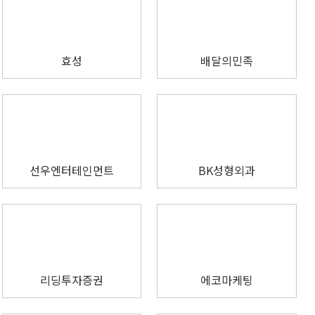
효성
배달의민족
선우엔터테인먼트
BK성형외과
리딩투자증권
에코마케팅