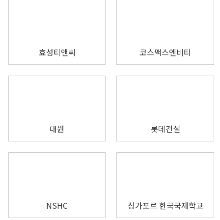
효성티앤씨
코스맥스엔비티
대원
롯데건설
NSHC
싱가포르 한국국제학교