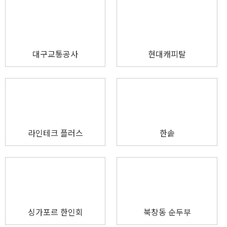
대구교통공사
현대캐피탈
라인테크 플러스
한솥
싱가포르 한인회
북창동 순두부