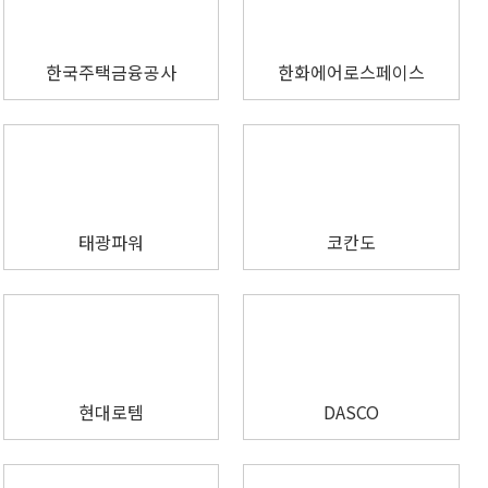
한국주택금융공사
한화에어로스페이스
태광파워
코칸도
현대로템
DASCO