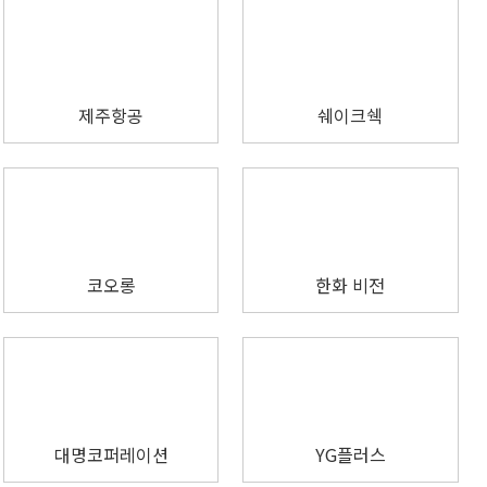
제주항공
쉐이크쉑
코오롱
한화 비전
대명코퍼레이션
YG플러스